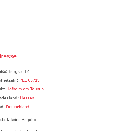
dresse
raße:
Burgstr. 12
tleitzahl:
PLZ 65719
dt:
Hofheim am Taunus
ndesland:
Hessen
nd:
Deutschland
steil:
keine Angabe