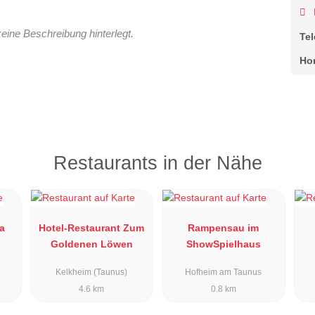
keine Beschreibung hinterlegt.
Te
Ho
Restaurants in der Nähe
a
Hotel-Restaurant Zum
Rampensau im
Goldenen Löwen
ShowSpielhaus
Kelkheim (Taunus)
Hofheim am Taunus
4.6 km
0.8 km