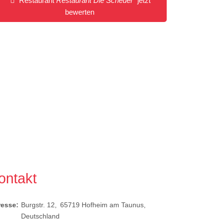
Restaurant
Restaurant Die Scheuer
jetzt
bewerten
ontakt
resse:
Burgstr. 12
65719
Hofheim am Taunus
Deutschland