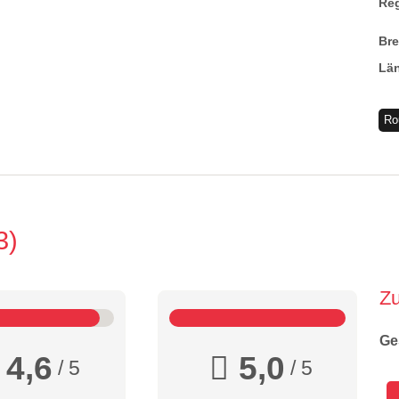
Re
Br
Lä
Ro
3
Z
Ge
4,6
5,0
/ 5
/ 5