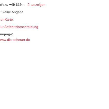
efon:
+49 619...
anzeigen
:
keine Angabe
ur Karte
Zur Anfahrtsbeschreibung
mepage:
www.die-scheuer.de