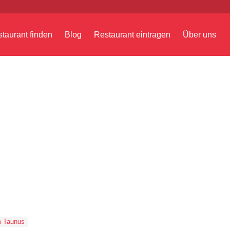
taurant finden
Blog
Restaurant eintragen
Über uns
 Taunus