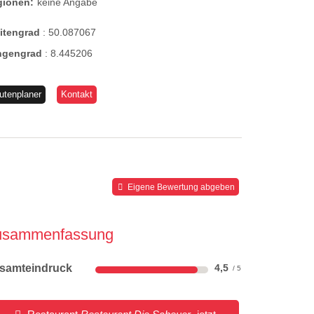
gionen:
keine Angabe
eitengrad
:
50.087067
ngengrad
:
8.445206
utenplaner
Kontakt
Eigene Bewertung abgeben
usammenfassung
samteindruck
4,5