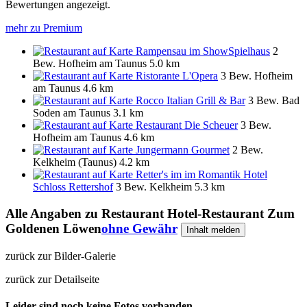
Bewertungen angezeigt.
mehr zu Premium
Rampensau im ShowSpielhaus
2
Bew.
Hofheim am Taunus
5.0 km
Ristorante L'Opera
3 Bew.
Hofheim
am Taunus
4.6 km
Rocco Italian Grill & Bar
3 Bew.
Bad
Soden am Taunus
3.1 km
Restaurant Die Scheuer
3 Bew.
Hofheim am Taunus
4.6 km
Jungermann Gourmet
2 Bew.
Kelkheim (Taunus)
4.2 km
Retter's im im Romantik Hotel
Schloss Rettershof
3 Bew.
Kelkheim
5.3 km
Alle Angaben zu
Restaurant Hotel-Restaurant Zum
Goldenen Löwen
ohne Gewähr
Inhalt melden
zurück zur Bilder-Galerie
zurück zur Detailseite
Leider sind noch keine Fotos vorhanden.