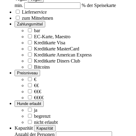
min.
% der Speisekarte
Lieferservice
zum Mitnehmen
Zahlungsmittel
bar
EC-Karte, Maestro
Kreditkarte Visa
Kreditkarte MasterCard
Kreditkarte American Express
Kreditkarte Diners Club
Bitcoins
Preisniveau
€
€€
€€€
€€€€
Hunde erlaubt
ja
begrenzt
nicht erlaubt
Kapazität
Kapazität
Anzahl der Personen