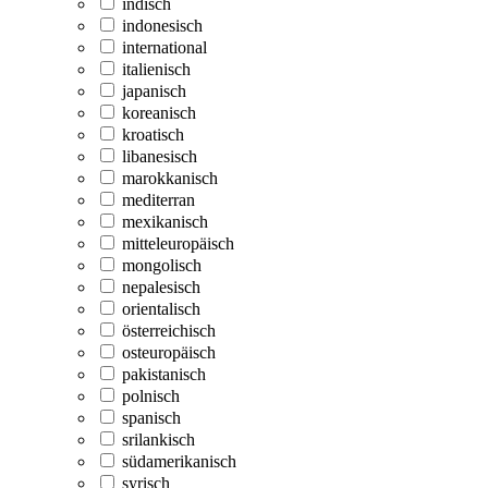
indisch
indonesisch
international
italienisch
japanisch
koreanisch
kroatisch
libanesisch
marokkanisch
mediterran
mexikanisch
mitteleuropäisch
mongolisch
nepalesisch
orientalisch
österreichisch
osteuropäisch
pakistanisch
polnisch
spanisch
srilankisch
südamerikanisch
syrisch