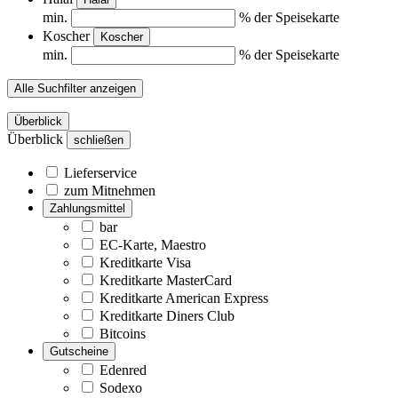
min.
% der Speisekarte
Koscher
Koscher
min.
% der Speisekarte
Alle Suchfilter anzeigen
Überblick
Überblick
schließen
Lieferservice
zum Mitnehmen
Zahlungsmittel
bar
EC-Karte, Maestro
Kreditkarte Visa
Kreditkarte MasterCard
Kreditkarte American Express
Kreditkarte Diners Club
Bitcoins
Gutscheine
Edenred
Sodexo