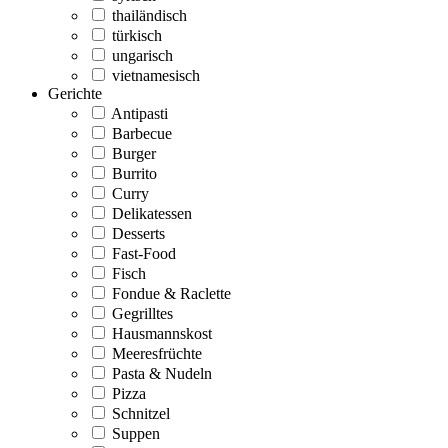
thailändisch
türkisch
ungarisch
vietnamesisch
Gerichte
Antipasti
Barbecue
Burger
Burrito
Curry
Delikatessen
Desserts
Fast-Food
Fisch
Fondue & Raclette
Gegrilltes
Hausmannskost
Meeresfrüchte
Pasta & Nudeln
Pizza
Schnitzel
Suppen