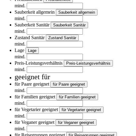
mind.
Sauberkeit allgemein
Sauberkeit allgemein
mind.
Sauberkeit Sanitär
Sauberkeit Sanitär
mind.
Zustand Sanitär
Zustand Sanitär
mind.
Lage
Lage
mind.
Preis-Leistungsverhältnis
Preis-Leistungsverhältnis
mind.
geeignet für
für Paare geeignet
für Paare geeignet
mind.
für Familien geeignet
für Familien geeignet
mind.
für Vegetarier geeignet
für Vegetarier geeignet
mind.
für Veganer geeignet
für Veganer geeignet
mind.
für Reisegruppen geeignet
für Reisegruppen geeignet