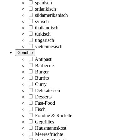
spanisch
srilankisch
südamerikanisch
syrisch
thailändisch
türkisch
ungarisch
vietnamesisch
Gerichte
Antipasti
Barbecue
Burger
Burrito
Curry
Delikatessen
Desserts
Fast-Food
Fisch
Fondue & Raclette
Gegrilltes
Hausmannskost
Meeresfrüchte