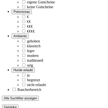
eigene Gutscheine
keine Gutscheine
Preisniveau
€
€€
€€€
€€€€
Ambiente
gehoben
klassisch
leger
modern
traditionell
urig
Hunde erlaubt
ja
begrenzt
nicht erlaubt
Raucherbereich
Alle Suchfilter anzeigen
Getränke