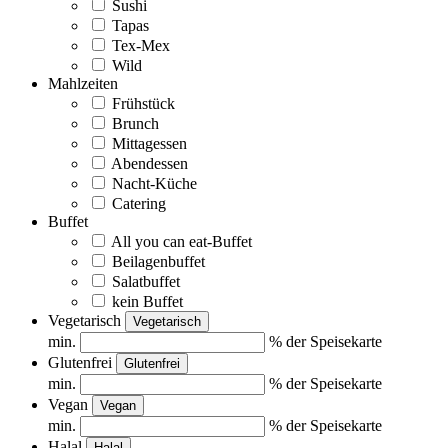
Sushi
Tapas
Tex-Mex
Wild
Mahlzeiten
Frühstück
Brunch
Mittagessen
Abendessen
Nacht-Küche
Catering
Buffet
All you can eat-Buffet
Beilagenbuffet
Salatbuffet
kein Buffet
Vegetarisch
Vegetarisch
min.
% der Speisekarte
Glutenfrei
Glutenfrei
min.
% der Speisekarte
Vegan
Vegan
min.
% der Speisekarte
Halal
Halal