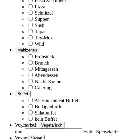
Pasta & Nudeln
Pizza
Schnitzel
Suppen
Sushi
Tapas
Tex-Mex
Wild
Mahlzeiten
Frühstück
Brunch
Mittagessen
Abendessen
Nacht-Küche
Catering
Buffet
All you can eat-Buffet
Beilagenbuffet
Salatbuffet
kein Buffet
Vegetarisch
Vegetarisch
min.
% der Speisekarte
Vegan
Vegan