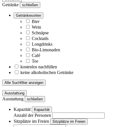
Getränke
schließen
Getränkesorten
Bier
Wein
Schnäpse
Cocktails
Longdrinks
Bio-Limonaden
Café
Tee
kostenlos nachfüllen
keine alkoholischen Getränke
Alle Suchfilter anzeigen
Ausstattung
Ausstattung
schließen
Kapazität
Kapazität
Anzahl der Personen
Sitzplätze im Freien
Sitzplätze im Freien