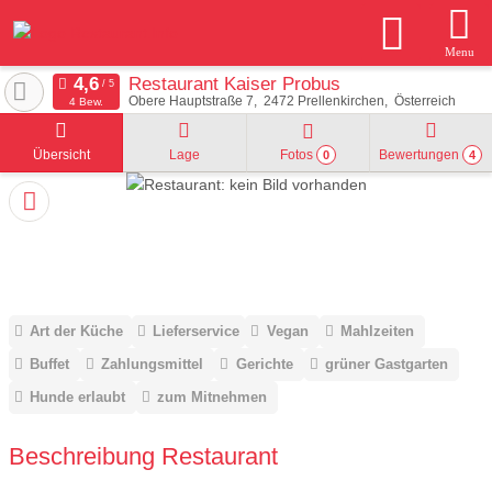
Menu
Restaurant Kaiser Probus
Obere Hauptstraße 7
2472
Prellenkirchen
Österreich
4 Bew.
Übersicht
Lage
Fotos
Bewertungen
0
4
Art der Küche
Lieferservice
Vegan
Mahlzeiten
Buffet
Zahlungsmittel
Gerichte
grüner Gastgarten
Hunde erlaubt
zum Mitnehmen
Beschreibung Restaurant