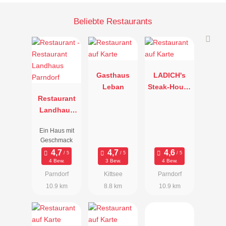
Beliebte Restaurants
Gasthaus
LADICH's
Leban
Steak-House
Restaurant
– The
Landhaus
Original
Parndorf
since 1997
Ein Haus mit
Geschmack
4 Bew.
3 Bew.
4 Bew.
Parndorf
Kittsee
Parndorf
10.9 km
8.8 km
10.9 km