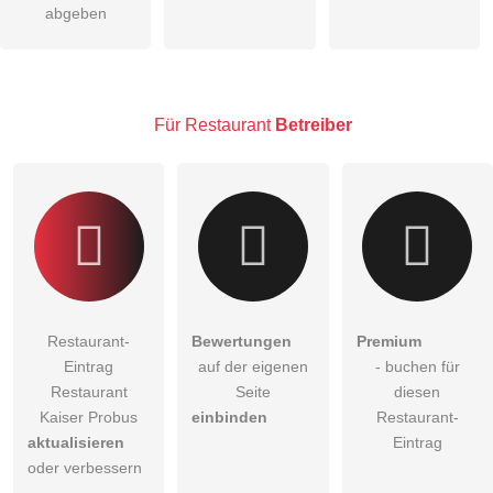
abgeben
Hinweis:
Bitte beachten Sie, öffentliche Fragen sind
für alle
Besucher sichtbar
.
Klicken Sie hier um eine
individuelle Frage
an den
Restaurant-Eintrag zu stellen
.
Für Restaurant
Betreiber
Restaurant-
Bewertungen
Premium
Eintrag
auf der eigenen
- buchen für
Restaurant
Seite
diesen
Kaiser Probus
einbinden
Restaurant-
aktualisieren
Eintrag
oder verbessern