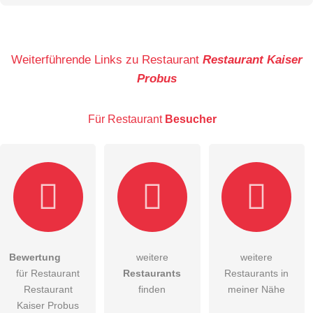
Name
Weiterführende Links zu Restaurant
Restaurant Kaiser
Probus
E-Mail-Adresse (wird nicht veröffentlicht)
Für Restaurant
Besucher
Hiermit akzeptiere ich die
AGB
.
Bewertung
weitere
weitere
für Restaurant
Restaurants
Restaurants in
Die
Datenschutzerklärung
habe ich zur Kenntnis genommen.
Restaurant
finden
meiner Nähe
öffentliche Frage stellen
Kaiser Probus
Abbrechen