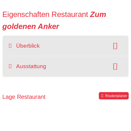
Eigenschaften Restaurant
Zum
goldenen Anker
Überblick
Raucherbereich
Ausstattung
grüner Gastgarten
rollstuhlgerecht
Hochstuhl
Parkplätze verfügbar
Lage Restaurant
Routenplaner