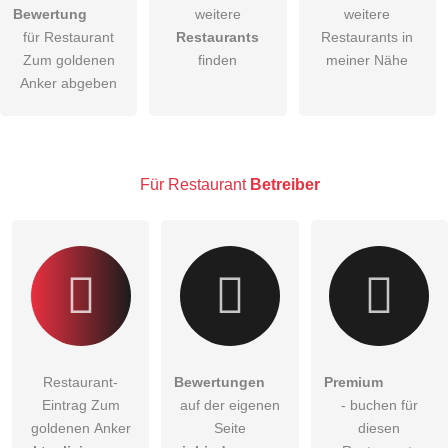
Bewertung
weitere
weitere
Hiermit akzeptiere ich die
AGB
.
für Restaurant
Restaurants
Restaurants in
Zum goldenen
finden
meiner Nähe
Die
Datenschutzerklärung
habe ich zur Kenntnis genommen.
Anker abgeben
öffentliche Frage stellen
Abbrechen
Hinweis:
Bitte beachten Sie, öffentliche Fragen sind
für alle
Besucher sichtbar
.
Für Restaurant
Betreiber
Klicken Sie hier um eine
individuelle Frage
an den
Restaurant-Eintrag zu stellen
.
Restaurant-
Bewertungen
Premium
Eintrag Zum
auf der eigenen
- buchen für
goldenen Anker
Seite
diesen