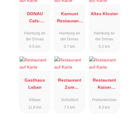
DONAU
Karnunt
Altes Kloster
Cafe-
Restaurant-
Restaurant
Pub-Lounge
Hainburg an
Hainburg an
Hainburg an
der Donau
der Donau
der Donau
0.5 km
0.7 km
0.2 km
Gasthaus
Restaurant
Restaurant
Leban
Zum
Kaiser
Weissen
Probus
Kittsee
Schloßhof
Prellenkirchen
Pfau
11.8 km
7.5 km
8.3 km