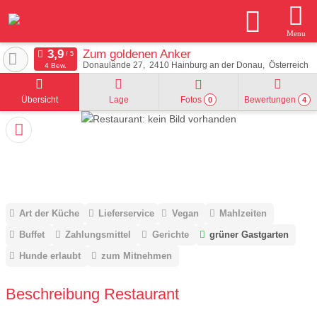
Menu
Zum goldenen Anker
Donaulände 27
2410
Hainburg an der Donau
Österreich
4 Bew.
Übersicht
Lage
Fotos
Bewertungen
0
4
Art der Küche
Lieferservice
Vegan
Mahlzeiten
Buffet
Zahlungsmittel
Gerichte
grüner Gastgarten
Hunde erlaubt
zum Mitnehmen
Beschreibung Restaurant