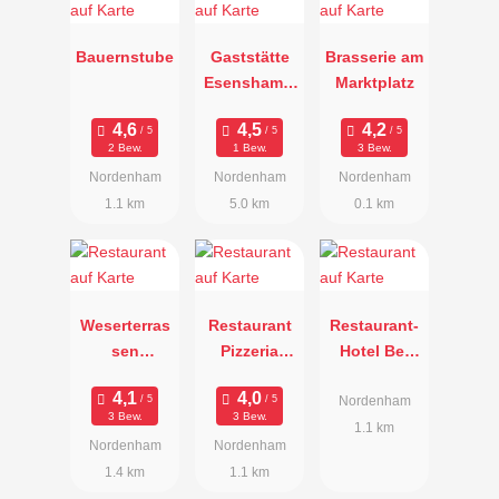
Bauernstube
Gaststätte
Brasserie am
Esenshamm
Marktplatz
er Hof
2 Bew.
1 Bew.
3 Bew.
Nordenham
Nordenham
Nordenham
1.1 km
5.0 km
0.1 km
Weserterras
Restaurant
Restaurant-
sen
Pizzeria
Hotel Bei
Nordenham
Bella Italia
Sakis
Nordenham
3 Bew.
3 Bew.
1.1 km
Nordenham
Nordenham
1.4 km
1.1 km