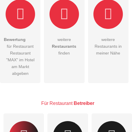
Hiermit akzeptiere ich die
AGB
.
Bewertung
weitere
weitere
für Restaurant
Restaurants
Restaurants in
Die
Datenschutzerklärung
habe ich zur Kenntnis genommen.
Restaurant
finden
meiner Nähe
öffentliche Frage stellen
"MAX" im Hotel
Abbrechen
am Markt
Hinweis:
Bitte beachten Sie, öffentliche Fragen sind
für alle
abgeben
Besucher sichtbar
.
Klicken Sie hier um eine
individuelle Frage
an den
Restaurant-Eintrag zu stellen
.
Für Restaurant
Betreiber