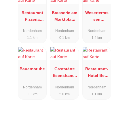
Restaurant
Brasserie am
Weserterras
Pizzeria
Marktplatz
sen
Bella Italia
Nordenham
Nordenham
Nordenham
Nordenham
1.1 km
0.1 km
1.4 km
Bauernstube
Gaststätte
Restaurant-
Esenshamm
Hotel Bei
er Hof
Sakis
Nordenham
Nordenham
Nordenham
1.1 km
5.0 km
1.1 km