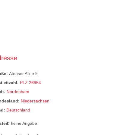
dresse
raße:
Atenser Allee 9
tleitzahl:
PLZ 26954
dt:
Nordenham
ndesland:
Niedersachsen
nd:
Deutschland
steil:
keine Angabe