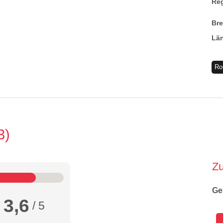
Re
Br
Lä
Ro
3
Z
Ge
3,6
/ 5