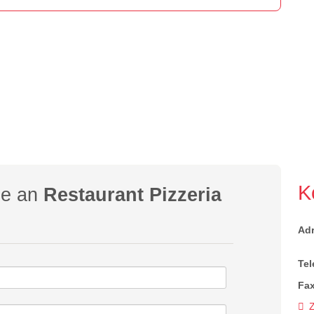
K
ge an
Restaurant Pizzeria
Ad
Tel
Fax
Z