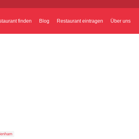
taurant finden
Blog
Restaurant eintragen
Über uns
denham