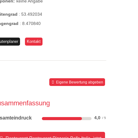
gionen:
keine Angabe
eitengrad
:
53.492034
ngengrad
:
8.470840
utenplaner
Kontakt
Eigene Bewertung abgeben
usammenfassung
samteindruck
4,0