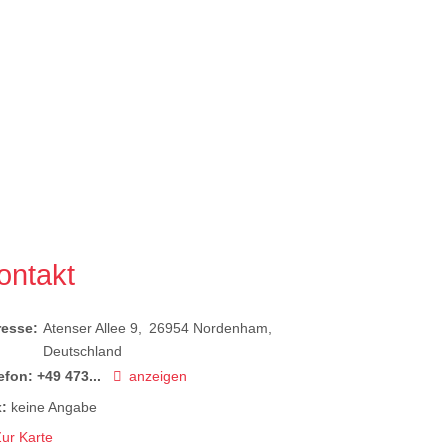
ontakt
resse:
Atenser Allee 9
26954
Nordenham
Deutschland
efon:
+49 473...
anzeigen
:
keine Angabe
ur Karte