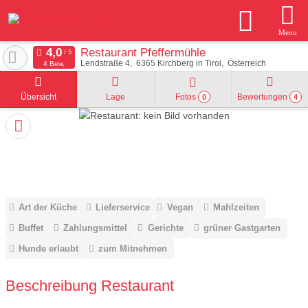
Menu
Restaurant Pfeffermühle
Lendstraße 4
6365
Kirchberg in Tirol
Österreich
4 Bew.
Übersicht
Lage
Fotos
Bewertungen
0
4
Art der Küche
Lieferservice
Vegan
Mahlzeiten
Buffet
Zahlungsmittel
Gerichte
grüner Gastgarten
Hunde erlaubt
zum Mitnehmen
Beschreibung Restaurant