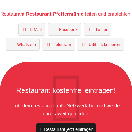
Restaurant
Restaurant Pfeffermühle
teilen und empfehlen:
E-Mail
Facebook
Twitter
Whatsapp
Telegram
Url/Link kopieren
Restaurant kostenfrei eintragen!
Tritt dem restaurant.info Netzwerk bei und werde
europaweit gefunden.
Restaurant jetzt eintragen