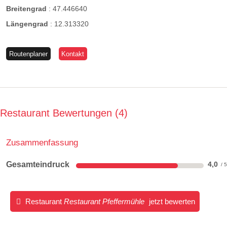
Breitengrad
:
47.446640
Längengrad
:
12.313320
Routenplaner
Kontakt
Restaurant Bewertungen
4
Zusammenfassung
Gesamteindruck
4,0
Restaurant
Restaurant Pfeffermühle
jetzt bewerten