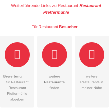
Name
Weiterführende Links zu Restaurant
Restaurant
Pfeffermühle
E-Mail-Adresse (wird nicht veröffentlicht)
Für Restaurant
Besucher
Hiermit akzeptiere ich die
AGB
.
Bewertung
weitere
weitere
für Restaurant
Restaurants
Restaurants in
Die
Datenschutzerklärung
habe ich zur Kenntnis genommen.
Restaurant
finden
meiner Nähe
öffentliche Frage stellen
Pfeffermühle
Abbrechen
abgeben
Hinweis:
Bitte beachten Sie, öffentliche Fragen sind
für alle
Besucher sichtbar
.