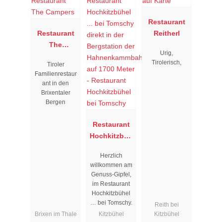
Restaurant
Restaurant
Reitherl
The
Urig,
Campers
Tirolerisch,
Tiroler
Familienrestaur
ant in den
Brixentaler
Bergen
Restaurant
Hochkitzbüh
el bei
Herzlich
Tomschy
willkommen am
Genuss-Gipfel,
im Restaurant
Hochkitzbühel
… bei Tomschy.
Reith bei
Brixen im Thale
Kitzbühel
Kitzbühel