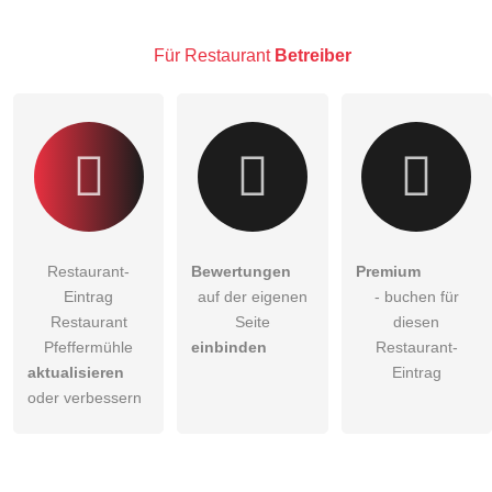
Klicken Sie hier um eine
individuelle Frage
an den
Restaurant-Eintrag zu stellen
.
Für Restaurant
Betreiber
Restaurant-
Bewertungen
Premium
Eintrag
auf der eigenen
- buchen für
Restaurant
Seite
diesen
Pfeffermühle
einbinden
Restaurant-
aktualisieren
Eintrag
oder verbessern