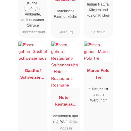
Küche,
Indian Natural
gepflegtes
Kitchen and
Italienische
Ambiente,
Fusion Kitchen
Familienküche
aufmerksamer
Service
Ebermannstadt
Salzburg
Salzburg
Gasthof
Marco Polo
Schweizerha
Tre
us
"Leistung ist
unsere
Hotel -
Werbung!"
Restaurant
Rosmarie
Ankommen und
sich Wohlfühlen
Moos in