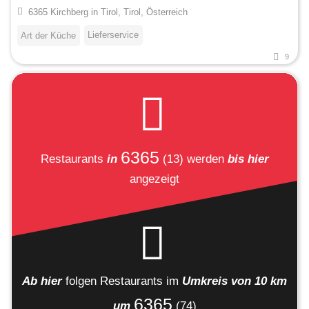
6365 Kirchberg in Tirol, Tirol, Österreich
Lieferservice
Art der Küche
9
6365
Restaurants
in
(13)
werden
bis hier
angezeigt
Ab hier
folgen
Restaurants
im
Umkreis von 10 km
6365
um
(74)