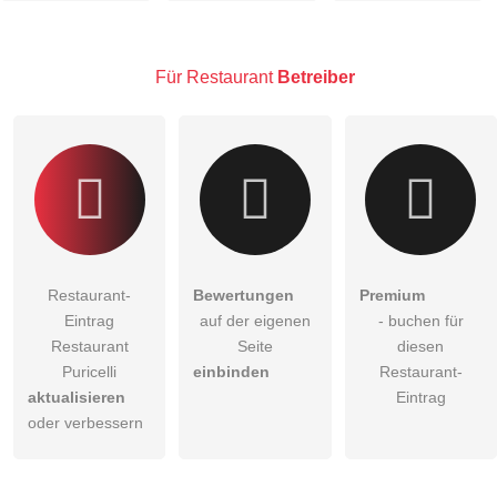
Hinweis:
Bitte beachten Sie, öffentliche Fragen sind
für alle
Besucher sichtbar
.
Für Restaurant
Betreiber
Klicken Sie hier um eine
individuelle Frage
an den
Restaurant-Eintrag zu stellen
.
Restaurant-
Bewertungen
Premium
Eintrag
auf der eigenen
- buchen für
Restaurant
Seite
diesen
Puricelli
einbinden
Restaurant-
aktualisieren
Eintrag
oder verbessern