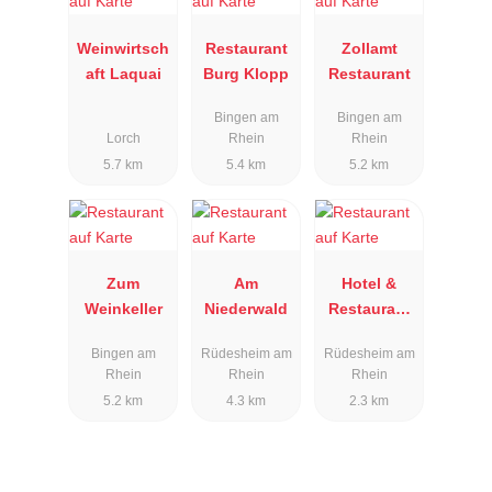
Weinwirtsch
Restaurant
Zollamt
aft Laquai
Burg Klopp
Restaurant
Bingen am
Bingen am
Lorch
Rhein
Rhein
5.7 km
5.4 km
5.2 km
Zum
Am
Hotel &
Weinkeller
Niederwald
Restaurant
Zwei Mohren
Bingen am
Rüdesheim am
Rüdesheim am
Rhein
Rhein
Rhein
5.2 km
4.3 km
2.3 km