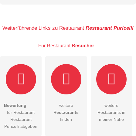
Name
Weiterführende Links zu Restaurant
Restaurant Puricelli
Für Restaurant
Besucher
E-Mail-Adresse (wird nicht veröffentlicht)
Bewertung
weitere
weitere
Hiermit akzeptiere ich die
AGB
.
für Restaurant
Restaurants
Restaurants in
Restaurant
finden
meiner Nähe
Die
Datenschutzerklärung
habe ich zur Kenntnis genommen.
Puricelli abgeben
öffentliche Frage stellen
Abbrechen