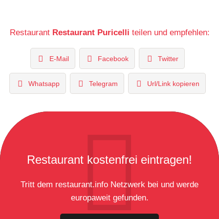
Restaurant
Restaurant Puricelli
teilen und empfehlen:
E-Mail
Facebook
Twitter
Whatsapp
Telegram
Url/Link kopieren
Restaurant kostenfrei eintragen!
Tritt dem restaurant.info Netzwerk bei und werde
europaweit gefunden.