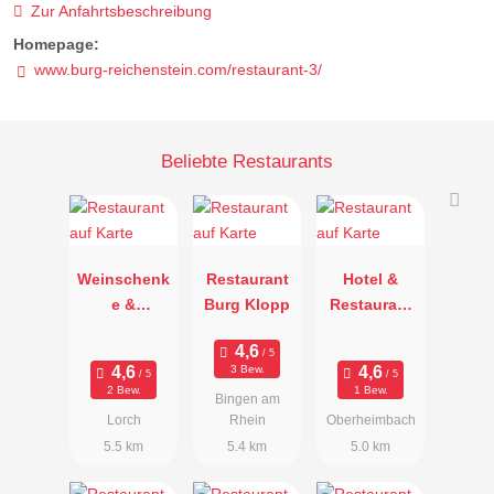
Zur Anfahrtsbeschreibung
Homepage:
www.burg-reichenstein.com/restaurant-3/
Beliebte Restaurants
Weinschenk
Restaurant
Hotel &
e &
Burg Klopp
Restaurant
Restaurant
Weinberg-
im
Schlössche
3 Bew.
Hilchenkelle
n
2 Bew.
1 Bew.
Bingen am
r
Lorch
Rhein
Oberheimbach
5.5 km
5.4 km
5.0 km