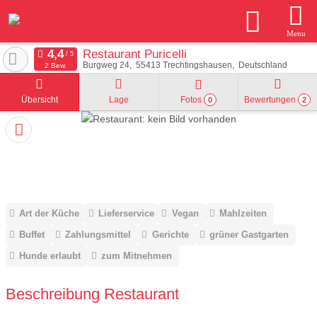
Menu
Restaurant Puricelli
Burgweg 24
55413
Trechtingshausen
Deutschland
2 Bew.
Übersicht
Lage
Fotos
Bewertungen
0
2
Art der Küche
Lieferservice
Vegan
Mahlzeiten
Buffet
Zahlungsmittel
Gerichte
grüner Gastgarten
Hunde erlaubt
zum Mitnehmen
Beschreibung Restaurant