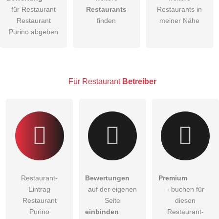
Hiermit akzeptiere ich die
AGB
.
für Restaurant
Restaurants
Restaurants in
Restaurant
finden
meiner Nähe
Die
Datenschutzerklärung
habe ich zur Kenntnis genommen.
Purino abgeben
öffentliche Frage stellen
Abbrechen
Hinweis:
Bitte beachten Sie, öffentliche Fragen sind
für alle
Besucher sichtbar
.
Für Restaurant
Betreiber
Klicken Sie hier um eine
individuelle Frage
an den
Restaurant-Eintrag zu stellen
.
Restaurant-
Bewertungen
Premium
Eintrag
auf der eigenen
- buchen für
Restaurant
Seite
diesen
Purino
einbinden
Restaurant-