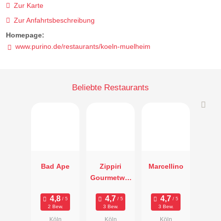
Zur Karte
Zur Anfahrtsbeschreibung
Homepage:
www.purino.de/restaurants/koeln-muelheim
Beliebte Restaurants
Bad Ape
Zippiri
Marcellino
Gourmetwer
kstatt
2 Bew.
3 Bew.
3 Bew.
Köln
Köln
Köln