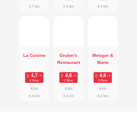
5.7 km
3.3 km
4.4 km
La Cuisine
Gruber's
Metzger &
Restaurant
Marie
4 Bew.
2 Bew.
3 Bew.
Köln
Köln
Köln
4.4 km
3.4 km
4.2 km