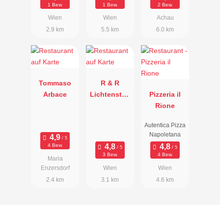
1 Bew.
1 Bew.
2 Bew.
Wien
Wien
Achau
2.9 km
5.5 km
6.0 km
Tommaso
R & R
Arbace
Lichtenstög
Pizzeria il
er
Rione
Autentica Pizza
Napoletana
4 Bew.
3 Bew.
4 Bew.
Maria
Enzersdorf
Wien
Wien
2.4 km
3.1 km
4.6 km