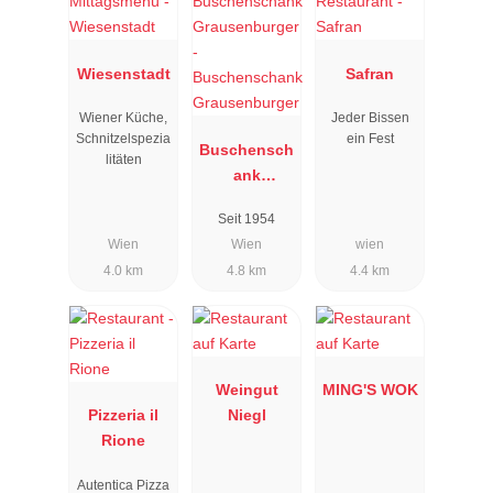
Wiesenstadt
Safran
Wiener Küche,
Jeder Bissen
Schnitzelspezia
ein Fest
Buschensch
litäten
ank
Grausenbur
Seit 1954
ger
Wien
Wien
wien
4.0 km
4.8 km
4.4 km
Weingut
MING'S WOK
Pizzeria il
Niegl
Rione
Autentica Pizza