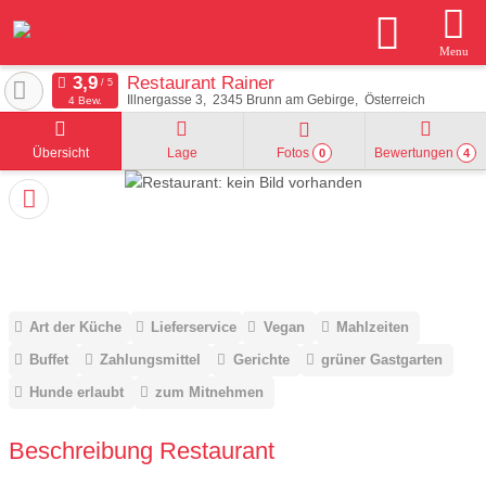
Menu
Restaurant Rainer
Illnergasse 3
2345
Brunn am Gebirge
Österreich
4 Bew.
Übersicht
Lage
Fotos
Bewertungen
0
4
Art der Küche
Lieferservice
Vegan
Mahlzeiten
Buffet
Zahlungsmittel
Gerichte
grüner Gastgarten
Hunde erlaubt
zum Mitnehmen
Beschreibung Restaurant