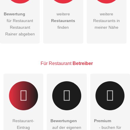
Bewertung
weitere
weitere
Hiermit akzeptiere ich die
AGB
.
für Restaurant
Restaurants
Restaurants in
Restaurant
finden
meiner Nähe
Die
Datenschutzerklärung
habe ich zur Kenntnis genommen.
Rainer abgeben
öffentliche Frage stellen
Abbrechen
Hinweis:
Bitte beachten Sie, öffentliche Fragen sind
für alle
Besucher sichtbar
.
Für Restaurant
Betreiber
Klicken Sie hier um eine
individuelle Frage
an den
Restaurant-Eintrag zu stellen
.
Restaurant-
Bewertungen
Premium
Eintrag
auf der eigenen
- buchen für