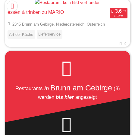
essen & trinken zu MARIO
1 Bew.
2345 Brunn am Gebirge, Niederösterreich, Österreich
Lieferservice
Art der Küche
9
Brunn am Gebirge
Restaurants
in
(8)
werden
bis hier
angezeigt