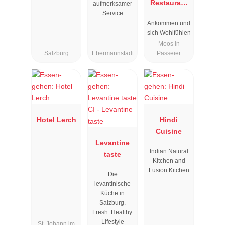
Restaurant
aufmerksamer
Service
Rosmarie
Ankommen und
sich Wohlfühlen
Moos in
Salzburg
Ebermannstadt
Passeier
Hotel Lerch
Hindi
Cuisine
Levantine
Indian Natural
taste
Kitchen and
Fusion Kitchen
Die
levantinische
Küche in
Salzburg.
Fresh. Healthy.
Lifestyle
St. Johann im