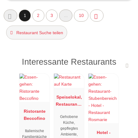
1
2
3
...
10
Restaurant Suche teilen
Interessante Restaurants
Speiselokal,
Restaurant "
Ristorante
Resengoerg
Gehobene
Beccofino
"
Küche,
gepflegtes
Italienische
Hotel -
Ambiente,
Familienküche