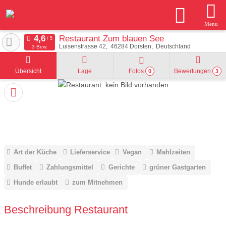
Menu
Restaurant Zum blauen See
Luisenstrasse 42
46284
Dorsten
Deutschland
3 Bew.
Übersicht
Lage
Fotos
Bewertungen
0
3
Art der Küche
Lieferservice
Vegan
Mahlzeiten
Buffet
Zahlungsmittel
Gerichte
grüner Gastgarten
Hunde erlaubt
zum Mitnehmen
Beschreibung Restaurant