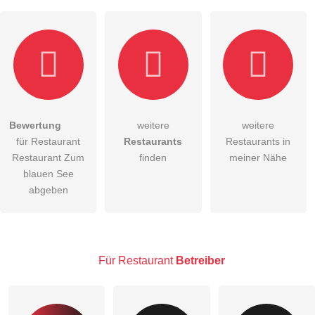
Hiermit akzeptiere ich die
AGB
.
Bewertung
weitere
weitere
für Restaurant
Restaurants
Restaurants in
Die
Datenschutzerklärung
habe ich zur Kenntnis genommen.
Restaurant Zum
finden
meiner Nähe
öffentliche Frage stellen
blauen See
Abbrechen
abgeben
Hinweis:
Bitte beachten Sie, öffentliche Fragen sind
für alle
Besucher sichtbar
.
Klicken Sie hier um eine
individuelle Frage
an den
Restaurant-Eintrag zu stellen
.
Für Restaurant
Betreiber