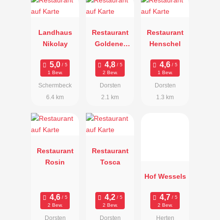
Landhaus
Restaurant
Restaurant
Nikolay
Goldener
Henschel
Anker
1 Bew.
2 Bew.
1 Bew.
Schermbeck
Dorsten
Dorsten
6.4 km
2.1 km
1.3 km
Restaurant
Restaurant
Rosin
Tosca
Hof Wessels
2 Bew.
2 Bew.
2 Bew.
Dorsten
Dorsten
Herten