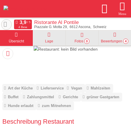
Menu
Ristorante Al Pontile
Piazzale G. Motta 29
6612
Ascona
Schweiz
4 Bew.
Übersicht
Lage
Fotos
Bewertungen
0
4
Art der Küche
Lieferservice
Vegan
Mahlzeiten
Buffet
Zahlungsmittel
Gerichte
grüner Gastgarten
Hunde erlaubt
zum Mitnehmen
Beschreibung Restaurant