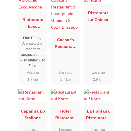
Ristorante
Ristorante
La Chiesa
Ecco
Ascona
Fine Dining,
Caesar's
Aromaküche,
Restaurant
mehrfach
& Lounge,
ausgezeichnet
Via Gabietta
– so einfach, so
Ecco.
3, 6614
Ascona
Brissago
Locarno
Brissago
1.7 km
5.7 km
2.6 km
Capanna Lo
Hotel
La Fontana
Stallone
Ristorante
Ristorante &
America
Bar
Locarno
Locarno
Locarno