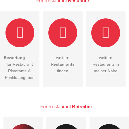
Für Restaurant
Besucher
E-Mail-Adresse (wird nicht veröffentlicht)
Bewertung
weitere
weitere
Hiermit akzeptiere ich die
AGB
.
für Restaurant
Restaurants
Restaurants in
Ristorante Al
finden
meiner Nähe
Die
Datenschutzerklärung
habe ich zur Kenntnis genommen.
Pontile abgeben
öffentliche Frage stellen
Abbrechen
Hinweis:
Bitte beachten Sie, öffentliche Fragen sind
für alle
Besucher sichtbar
.
Für Restaurant
Betreiber
Klicken Sie hier um eine
individuelle Frage
an den
Restaurant-Eintrag zu stellen
.