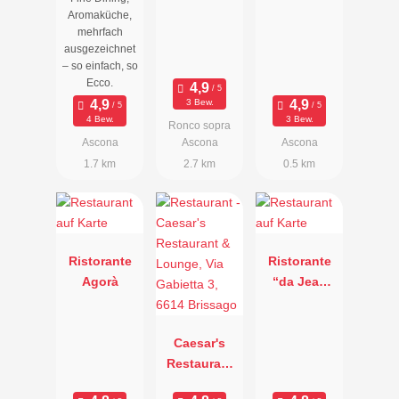
Aromaküche,
mehrfach
ausgezeichnet
– so einfach, so
Ecco.
3 Bew.
4 Bew.
3 Bew.
Ronco sopra
Ascona
Ascona
Ascona
1.7 km
2.7 km
0.5 km
Ristorante
Ristorante
Agorà
“da Jean
Pierre”
Caesar's
Restaurant
& Lounge,