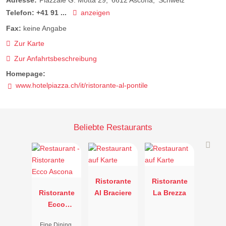
Adresse:
Piazzale G. Motta 29
6612
Ascona
Schweiz
Telefon:
+41 91 ...
anzeigen
Fax:
keine Angabe
Zur Karte
Zur Anfahrtsbeschreibung
Homepage:
www.hotelpiazza.ch/it/ristorante-al-pontile
Beliebte Restaurants
Ristorante
Ristorante
Ristorante
Al Braciere
La Brezza
Ecco
Ascona
Fine Dining,