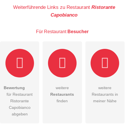
Name
Weiterführende Links zu Restaurant
Ristorante
Capobianco
E-Mail-Adresse (wird nicht veröffentlicht)
Für Restaurant
Besucher
Hiermit akzeptiere ich die
AGB
.
Bewertung
weitere
weitere
für Restaurant
Restaurants
Restaurants in
Die
Datenschutzerklärung
habe ich zur Kenntnis genommen.
Ristorante
finden
meiner Nähe
öffentliche Frage stellen
Capobianco
Abbrechen
abgeben
Hinweis:
Bitte beachten Sie, öffentliche Fragen sind
für alle
Besucher sichtbar
.