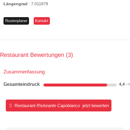
Längengrad
:
7.011878
Routenplaner
Kontakt
Restaurant Bewertungen
3
Zusammenfassung
Gesamteindruck
4,4
Restaurant
Ristorante Capobianco
jetzt bewerten