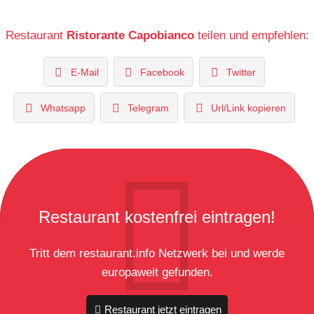
Restaurant
Ristorante Capobianco
teilen und empfehlen:
E-Mail
Facebook
Twitter
Whatsapp
Telegram
Url/Link kopieren
Restaurant kostenfrei eintragen!
Tritt dem restaurant.info Netzwerk bei und werde
europaweit gefunden.
Restaurant jetzt eintragen