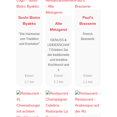
Sushi Bistro
Paul's
Byakko
Alte
Brasserie
Metzgerei
"Die Harmonie
French
von Tradition
Brasserie
GENUSS &
und Evolution"
LEIDENSCHAF
T Erleben Sie
die traditionelle
und kreative
Kochkunst und
s
Essen
Essen
Essen
2.7 km
2.7 km
1.1 km