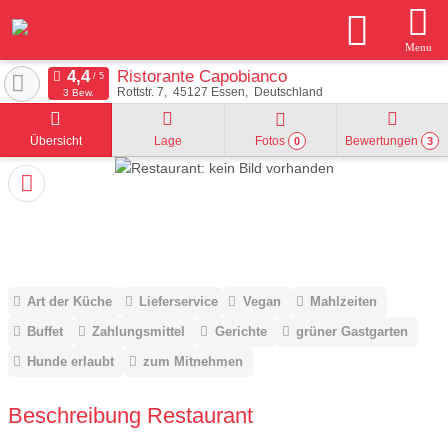
Menu
Ristorante Capobianco
Rottstr. 7
45127
Essen
Deutschland
3 Bew.
Übersicht
Lage
Fotos
Bewertungen
0
3
Art der Küche
Lieferservice
Vegan
Mahlzeiten
Buffet
Zahlungsmittel
Gerichte
grüner Gastgarten
Hunde erlaubt
zum Mitnehmen
Beschreibung Restaurant