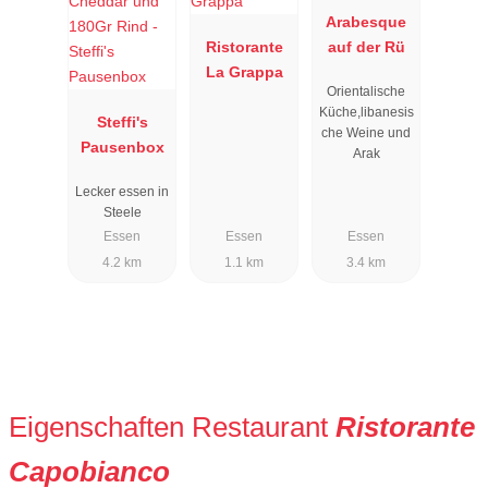
Arabesque
Ristorante
auf der Rü
La Grappa
Orientalische
Küche,libanesis
Steffi's
che Weine und
Pausenbox
Arak
Lecker essen in
Steele
Essen
Essen
Essen
4.2 km
1.1 km
3.4 km
Eigenschaften Restaurant
Ristorante
Capobianco