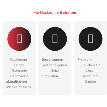
Klicken Sie hier um eine
individuelle Frage
an den
Restaurant-Eintrag zu stellen
.
Für Restaurant
Betreiber
Restaurant-
Bewertungen
Premium
Eintrag
auf der eigenen
- buchen für
Ristorante
Seite
diesen
Capobianco
einbinden
Restaurant-
aktualisieren
Eintrag
oder verbessern