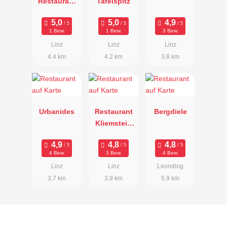
Restaurant
Tafelspitz
Leiner
1 Bew.
1 Bew.
3 Bew.
Linz
Linz
Linz
4.4 km
4.2 km
3.8 km
Urbanides
Restaurant
Bergdiele
Kliemstein
im Salzamt
4 Bew.
3 Bew.
4 Bew.
Linz
Linz
Leonding
3.7 km
3.9 km
5.9 km