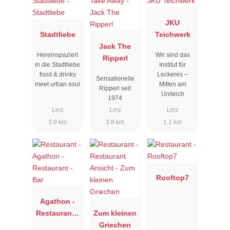
JKU
Stadtliebe
Teichwerk
Jack The
Hereinspaziert
Wir sind das
Ripperl
in die Stadtliebe
Institut für
food & drinks
Leckeres –
Sensationelle
meet urban soul
Mitten am
Ripperl seit
Uniteich
1974
Linz
Linz
Linz
3.9 km
3.8 km
1.1 km
Rooftop7
Agathon -
Restaurant -
Zum kleinen
Bar
Griechen