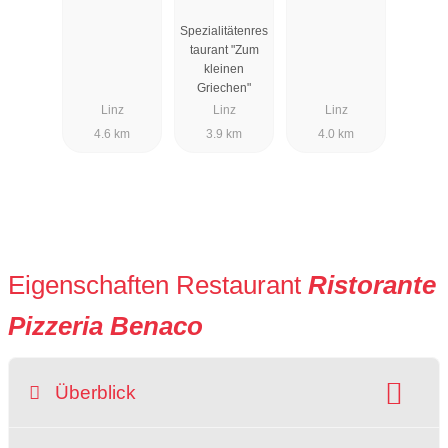
Spezialitätenres
taurant "Zum
kleinen
Griechen"
Linz
Linz
Linz
4.6 km
3.9 km
4.0 km
Eigenschaften Restaurant
Ristorante
Pizzeria Benaco
Überblick
Hunde erlaubt:
Raucherbereich