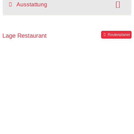
Ausstattung
grüner Gastgarten
rollstuhlgerecht
Hochstuhl
Parkplätze verfügbar
Lage Restaurant
Routenplaner