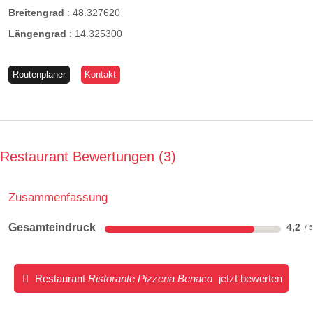
Breitengrad
:
48.327620
Längengrad
:
14.325300
Routenplaner
Kontakt
Restaurant Bewertungen
3
Zusammenfassung
Gesamteindruck
4,2
Restaurant
Ristorante Pizzeria Benaco
jetzt bewerten