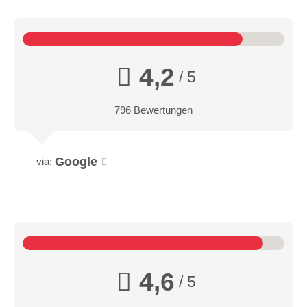
4,2
/ 5
796 Bewertungen
Google
via:
4,6
/ 5