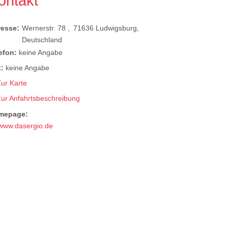
ontakt
resse:
Wernerstr. 78
71636
Ludwigsburg
Deutschland
efon:
keine Angabe
:
keine Angabe
ur Karte
Zur Anfahrtsbeschreibung
mepage:
www.dasergio.de