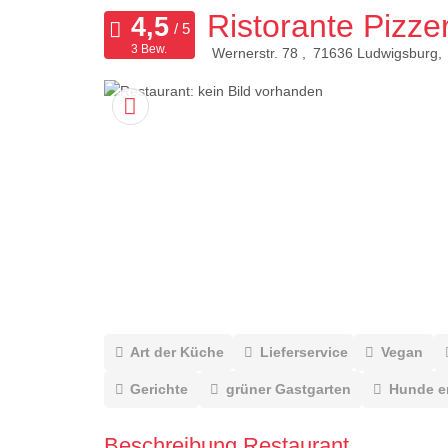
Ristorante Pizze
3 Bew.
Wernerstr. 78
71636
Ludwigsburg
Art der Küche
Lieferservice
Vegan
Gerichte
grüner Gastgarten
Hunde e
Beschreibung Restaurant