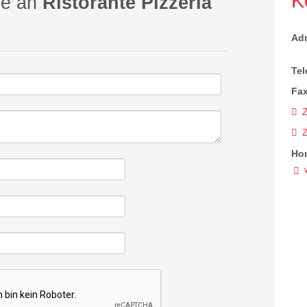
K
ge an
Ristorante Pizzeria
Ad
Tel
Fax
Z
Ho