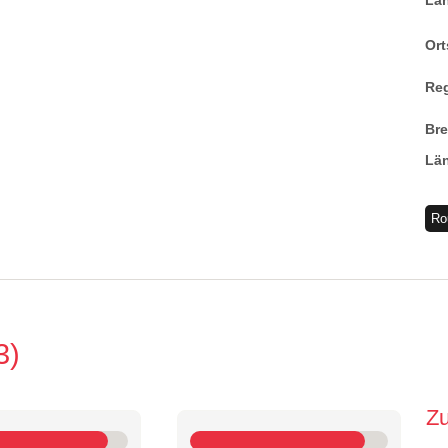
La
Ort
Re
Br
Lä
Ro
3
Z