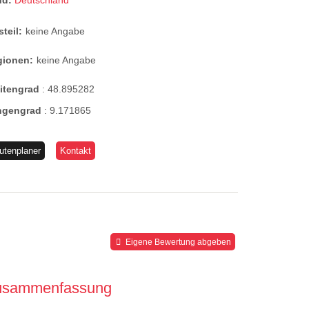
nd:
Deutschland
steil:
keine Angabe
gionen:
keine Angabe
eitengrad
:
48.895282
ngengrad
:
9.171865
utenplaner
Kontakt
Eigene Bewertung abgeben
usammenfassung