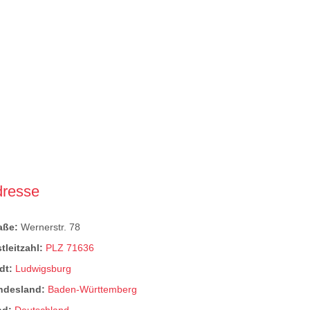
dresse
raße:
Wernerstr. 78
tleitzahl:
PLZ 71636
dt:
Ludwigsburg
ndesland:
Baden-Württemberg