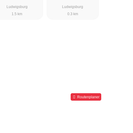
Ludwigsburg
Ludwigsburg
1.5 km
0.3 km
Routenplaner