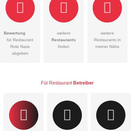
Bewertung
weitere
weitere
Hiermit akzeptiere ich die
AGB
.
für Restaurant
Restaurants
Restaurants in
Rote Nase
finden
meiner Nähe
Die
Datenschutzerklärung
habe ich zur Kenntnis genommen.
abgeben
öffentliche Frage stellen
Abbrechen
Hinweis:
Bitte beachten Sie, öffentliche Fragen sind
für alle
Besucher sichtbar
.
Für Restaurant
Betreiber
Klicken Sie hier um eine
individuelle Frage
an den
Restaurant-Eintrag zu stellen
.