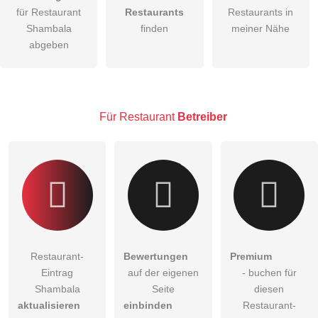
Hiermit akzeptiere ich die
AGB
.
für Restaurant
Restaurants
Restaurants in
Shambala
finden
meiner Nähe
Die
Datenschutzerklärung
habe ich zur Kenntnis genommen.
abgeben
öffentliche Frage stellen
Abbrechen
Hinweis:
Bitte beachten Sie, öffentliche Fragen sind
für alle
Besucher sichtbar
.
Für Restaurant
Betreiber
Klicken Sie hier um eine
individuelle Frage
an den
Restaurant-Eintrag zu stellen
.
Restaurant-
Bewertungen
Premium
Eintrag
auf der eigenen
- buchen für
Shambala
Seite
diesen
aktualisieren
einbinden
Restaurant-