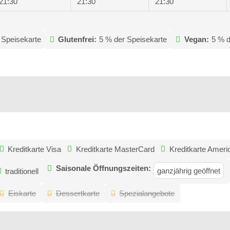
21:30
21:30
21:30
 Speisekarte
Glutenfrei:
5 % der Speisekarte
Vegan:
5 % d
Kreditkarte Visa
Kreditkarte MasterCard
Kreditkarte Amer
Saisonale Öffnungszeiten:
ganzjährig geöffnet
traditionell
Eiskarte
Dessertkarte
Spezialangebote