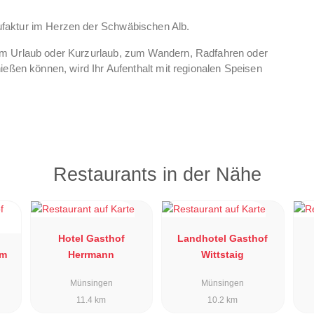
faktur im Herzen der Schwäbischen Alb.
em Urlaub oder Kurzurlaub, zum Wandern, Radfahren oder
ießen können, wird Ihr Aufenthalt mit regionalen Speisen
reichen Haus. Für Ihre Tagungen, Seminare und Workshops
ert mit individuellen Rahmenprogrammen - um Ihre
Restaurants in der Nähe
Hotel Gasthof
Landhotel Gasthof
mm
Herrmann
Wittstaig
Münsingen
Münsingen
11.4 km
10.2 km