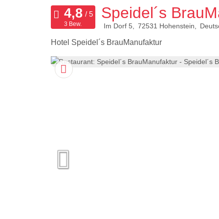
Speidel´s BrauM
3 Bew.
Im Dorf 5
72531
Hohenstein
Deuts
Hotel Speidel´s BrauManufaktur