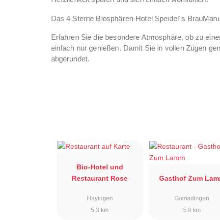
Das 4 Sterne Biosphären-Hotel Speidel´s BrauManu
Erfahren Sie die besondere Atmosphäre, ob zu ein
einfach nur genießen. Damit Sie in vollen Zügen gen
abgerundet.
Erleben Sie modernen Komfort in einem traditions
schaffen wir Raum für entspanntes Lernen, kombini
angestrebten Ziele zu erreichen.
Bio-Hotel und
Restaurant Rose
Gasthof Zum La
Hayingen
Gomadingen
5.3 km
5.8 km