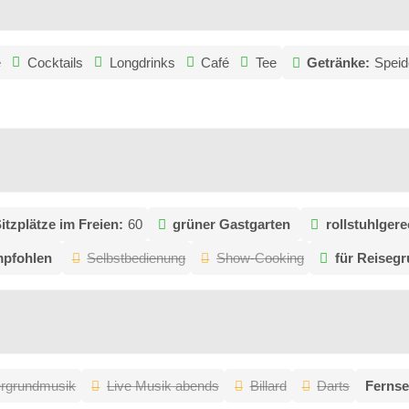
e
Cocktails
Longdrinks
Café
Tee
Getränke:
Speid
itzplätze im Freien:
60
grüner Gastgarten
rollstuhlgere
mpfohlen
Selbstbedienung
Show-Cooking
für Reiseg
ergrundmusik
Live Musik abends
Billard
Darts
Fernse