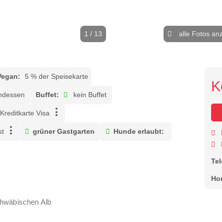
1 / 13
alle Fotos an
Vegan:
5 % der Speisekarte
K
ndessen
Buffet:
kein Buffet
Kreditkarte Visa
t
grüner Gastgarten
Hunde erlaubt:
Te
Ho
chwäbischen Alb