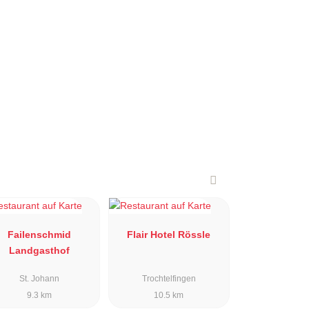
Failenschmid
Flair Hotel Rössle
Landgasthof
St. Johann
Trochtelfingen
9.3 km
10.5 km