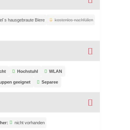
el´s hausgebraute Biere
kostenlos nachfüllen
cht
Hochstuhl
WLAN
ruppen geeignet
Separee
her:
nicht vorhanden