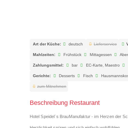
Art der Küche:
deutsch
Lieferservice
Mahlzeiten:
Frühstück
Mittagessen
Abe
Zahlungsmittel:
bar
EC-Karte, Maestro
Gerichte:
Desserts
Fisch
Hausmannskos
zum Mitnehmen
Beschreibung Restaurant
Hotel Speidel´s BrauManufaktur - im Herzen der S
Herzlichkeit spüren und sich einfach wohlfühlen.