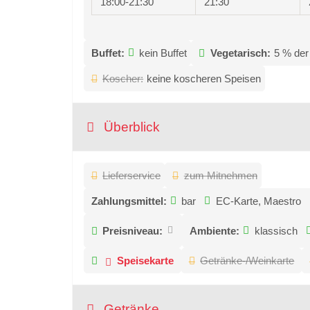
18:00-21:30
21:30
Buffet:
kein Buffet
Vegetarisch:
5 % der
Koscher:
keine koscheren Speisen
Überblick
Lieferservice
zum Mitnehmen
Zahlungsmittel:
bar
EC-Karte, Maestro
Preisniveau:
Ambiente:
klassisch
Speisekarte
Getränke-/Weinkarte
Getränke