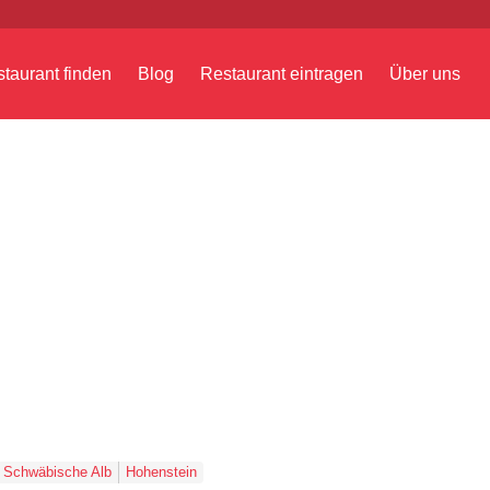
taurant finden
Blog
Restaurant eintragen
Über uns
Schwäbische Alb
Hohenstein