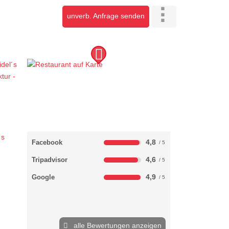
unverb. Anfrage senden
4,8
Facebook
4,6
Tripadvisor
4,9
Google
alle Bewertungen anzeigen