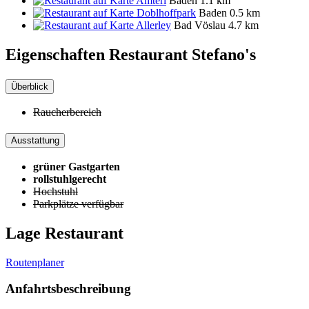
Amterl
Baden
1.1 km
Doblhoffpark
Baden
0.5 km
Allerley
Bad Vöslau
4.7 km
Eigenschaften Restaurant
Stefano's
Überblick
Raucherbereich
Ausstattung
grüner Gastgarten
rollstuhlgerecht
Hochstuhl
Parkplätze verfügbar
Lage Restaurant
Routenplaner
Anfahrtsbeschreibung