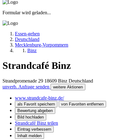
Formular wird geladen...
Essen-gehen
Deutschland
Mecklenburg-Vorpommern
Binz
Strandcafé Binz
Strandpromenade 29
18609
Binz
Deutschland
unverb. Anfrage senden
weitere Aktionen
www.strandcafe-binz.de/
als Favorit speichern
von Favoriten entfernen
Bewertung abgeben
Bild hochladen
Strandcafé Binz teilen
Eintrag verbessern
Inhalt melden