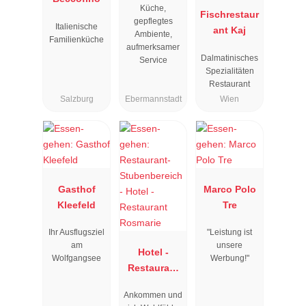
Küche,
Fischrestaur
gepflegtes
Italienische
ant Kaj
Ambiente,
Familienküche
aufmerksamer
Dalmatinisches
Service
Spezialitäten
Restaurant
Salzburg
Ebermannstadt
Wien
Gasthof
Marco Polo
Kleefeld
Tre
Ihr Ausflugsziel
"Leistung ist
am
unsere
Hotel -
Wolfgangsee
Werbung!"
Restaurant
Rosmarie
Ankommen und