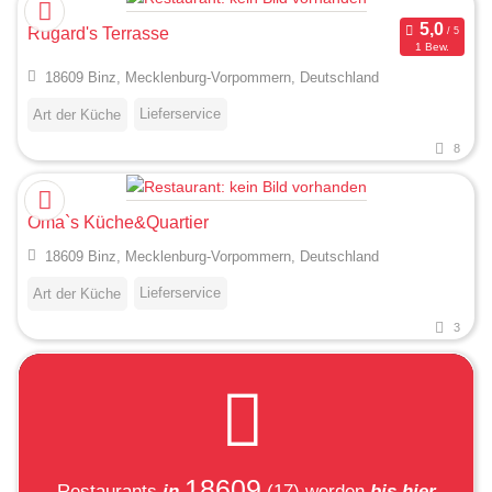
Rugard's Terrasse
1 Bew.
18609 Binz, Mecklenburg-Vorpommern, Deutschland
Lieferservice
Art der Küche
8
Oma`s Küche&Quartier
18609 Binz, Mecklenburg-Vorpommern, Deutschland
Lieferservice
Art der Küche
3
18609
Restaurants
in
(17)
werden
bis hier