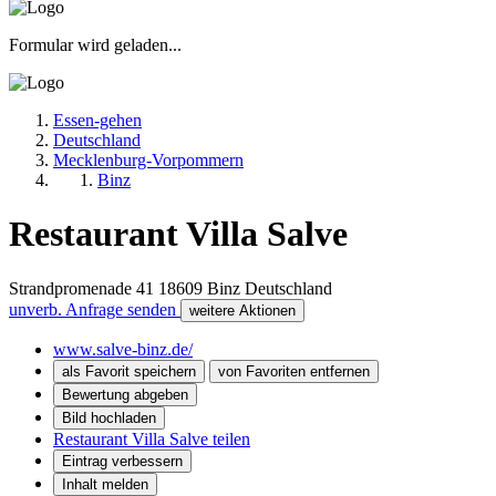
Formular wird geladen...
Essen-gehen
Deutschland
Mecklenburg-Vorpommern
Binz
Restaurant Villa Salve
Strandpromenade 41
18609
Binz
Deutschland
unverb. Anfrage senden
weitere Aktionen
www.salve-binz.de/
als Favorit speichern
von Favoriten entfernen
Bewertung abgeben
Bild hochladen
Restaurant Villa Salve teilen
Eintrag verbessern
Inhalt melden