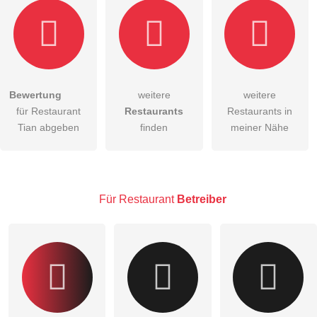
Bewertung
weitere
weitere
Hiermit akzeptiere ich die
AGB
.
für Restaurant
Restaurants
Restaurants in
Tian abgeben
finden
meiner Nähe
Die
Datenschutzerklärung
habe ich zur Kenntnis genommen.
öffentliche Frage stellen
Abbrechen
Hinweis:
Bitte beachten Sie, öffentliche Fragen sind
für alle
Für Restaurant
Betreiber
Besucher sichtbar
.
Klicken Sie hier um eine
individuelle Frage
an den
Restaurant-Eintrag zu stellen
.