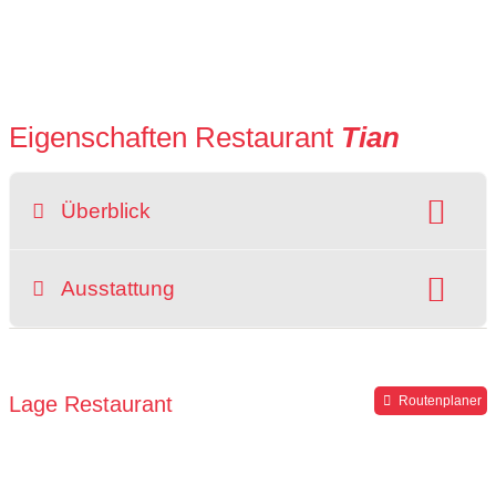
Eigenschaften Restaurant
Tian
Überblick
Preisniveau:
Raucherbereich
Ausstattung
grüner Gastgarten
rollstuhlgerecht
Parkplätze verfügbar
Lage Restaurant
Routenplaner