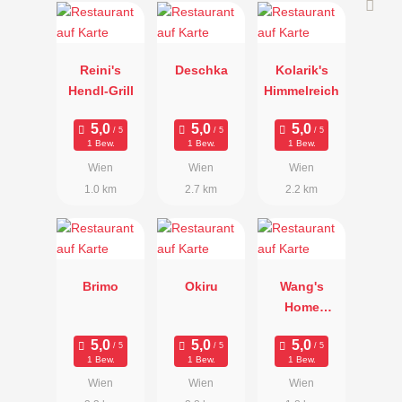
Reini's
Deschka
Kolarik's
Hendl-Grill
Himmelreich
1 Bew.
1 Bew.
1 Bew.
Wien
Wien
Wien
1.0 km
2.7 km
2.2 km
Brimo
Okiru
Wang's
Home
Kitchen
1 Bew.
1 Bew.
1 Bew.
Wien
Wien
Wien