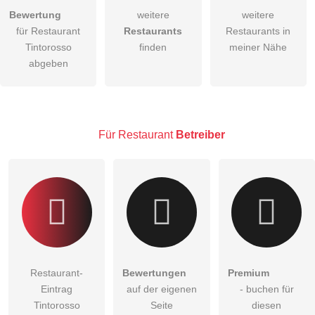
Bewertung
weitere
weitere
Hiermit akzeptiere ich die
AGB
.
für Restaurant
Restaurants
Restaurants in
Tintorosso
finden
meiner Nähe
Die
Datenschutzerklärung
habe ich zur Kenntnis genommen.
abgeben
öffentliche Frage stellen
Abbrechen
Hinweis:
Bitte beachten Sie, öffentliche Fragen sind
für alle
Besucher sichtbar
.
Für Restaurant
Betreiber
Klicken Sie hier um eine
individuelle Frage
an den
Restaurant-Eintrag zu stellen
.
Restaurant-
Bewertungen
Premium
Eintrag
auf der eigenen
- buchen für
Tintorosso
Seite
diesen