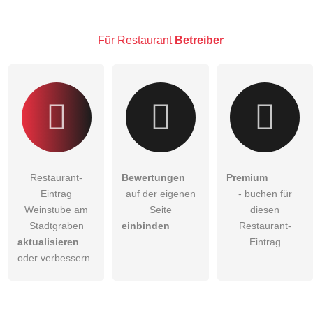
Klicken Sie hier um eine
individuelle Frage
an den
Restaurant-Eintrag zu stellen
.
Für Restaurant
Betreiber
Restaurant-
Bewertungen
Premium
Eintrag
auf der eigenen
- buchen für
Weinstube am
Seite
diesen
Stadtgraben
einbinden
Restaurant-
aktualisieren
Eintrag
oder verbessern