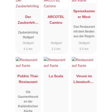
Speisekamm
Der
ARCOTEL
er West
Zauberlehrli
Camino
Das Restaurant
ng
mit dem Besten
Zauberlehrling
aus der Region
Stuttgart
Stuttgart
Stuttgart
Stuttgart
4.2 km
3.2 km
5.5 km
Pukkis Thai-
La Scala
Vinum im
Restaurant
Literaturhau
s
Die
Gaumenfreund
en der
thailändischen
Küche