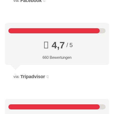
Facebook
via:
4,7
/ 5
660 Bewertungen
Tripadvisor
via: