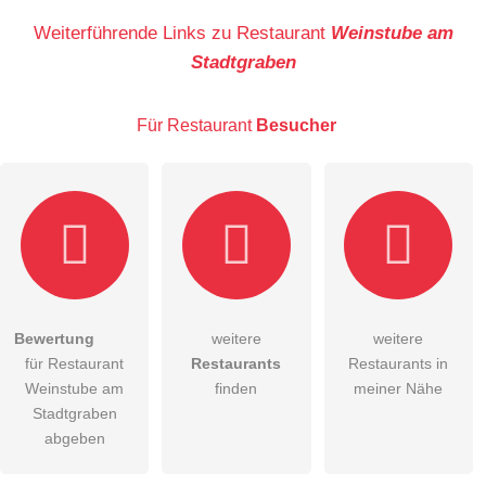
Name
Weiterführende Links zu Restaurant
Weinstube am
Stadtgraben
E-Mail-Adresse (wird nicht veröffentlicht)
Für Restaurant
Besucher
Hiermit akzeptiere ich die
AGB
.
Bewertung
weitere
weitere
für Restaurant
Restaurants
Restaurants in
Die
Datenschutzerklärung
habe ich zur Kenntnis genommen.
Weinstube am
finden
meiner Nähe
öffentliche Frage stellen
Stadtgraben
Abbrechen
abgeben
Hinweis:
Bitte beachten Sie, öffentliche Fragen sind
für alle
Besucher sichtbar
.