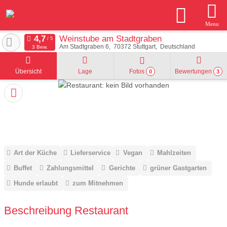
Menu
Weinstube am Stadtgraben
Am Stadtgraben 6
70372
Stuttgart
Deutschland
3 Bew.
Übersicht
Lage
Fotos
Bewertungen
0
3
Art der Küche
Lieferservice
Vegan
Mahlzeiten
Buffet
Zahlungsmittel
Gerichte
grüner Gastgarten
Hunde erlaubt
zum Mitnehmen
Beschreibung Restaurant