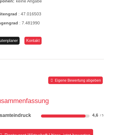
gionen:
keine Angabe
eitengrad
:
47.016503
ngengrad
:
7.481990
utenplaner
Kontakt
Eigene Bewertung abgeben
usammenfassung
samteindruck
4,6