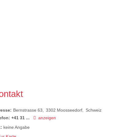
ontakt
resse:
Bernstrasse 63
3302
Moosseedorf
Schweiz
efon:
+41 31 ...
anzeigen
:
keine Angabe
ur Karte