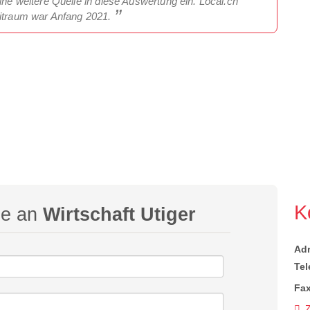
ine weitere Quelle in diese Auswertung ein. Local.ch
eitraum war Anfang 2021.
K
ge an
Wirtschaft Utiger
Ad
Tel
Fax
Z