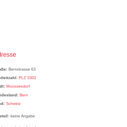
dresse
raße:
Bernstrasse 63
tleitzahl:
PLZ 3302
dt:
Moosseedorf
ndesland:
Bern
nd:
Schweiz
steil:
keine Angabe