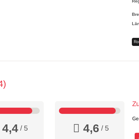
Re
Br
Lä
Ro
4
Z
Ge
4,4
4,6
/ 5
/ 5