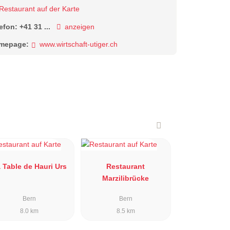
Restaurant auf der Karte
lefon:
+41 31 ...
anzeigen
mepage:
www.wirtschaft-utiger.ch
 Table de Hauri Urs
Restaurant
Marzilibrücke
Bern
Bern
8.0 km
8.5 km