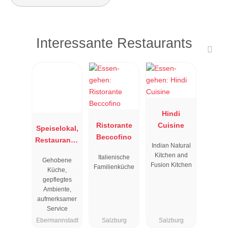
Interessante Restaurants
Hindi
Ristorante
Cuisine
Speiselokal,
Beccofino
Restaurant "
Indian Natural
Resengoerg
Kitchen and
Italienische
Gehobene
"
Fusion Kitchen
Familienküche
Küche,
gepflegtes
Ambiente,
aufmerksamer
Service
Ebermannstadt
Salzburg
Salzburg