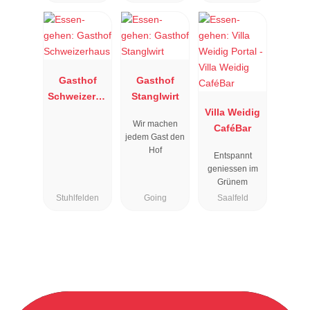
Gasthof
Gasthof
Schweizerha
Stanglwirt
us
Villa Weidig
Wir machen
CaféBar
jedem Gast den
Hof
Entspannt
geniessen im
Grünem
Stuhlfelden
Going
Saalfeld