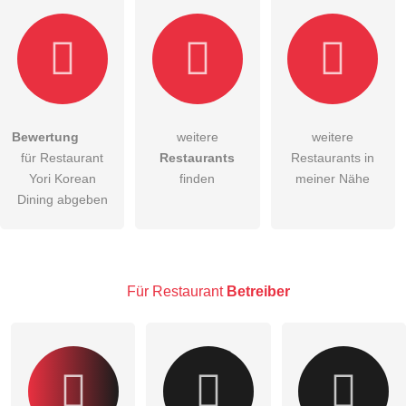
Bewertung
weitere
weitere
Hiermit akzeptiere ich die
AGB
.
für Restaurant
Restaurants
Restaurants in
Yori Korean
finden
meiner Nähe
Die
Datenschutzerklärung
habe ich zur Kenntnis genommen.
Dining abgeben
öffentliche Frage stellen
Abbrechen
Hinweis:
Bitte beachten Sie, öffentliche Fragen sind
für alle
Besucher sichtbar
.
Für Restaurant
Betreiber
Klicken Sie hier um eine
individuelle Frage
an den
Restaurant-Eintrag zu stellen
.