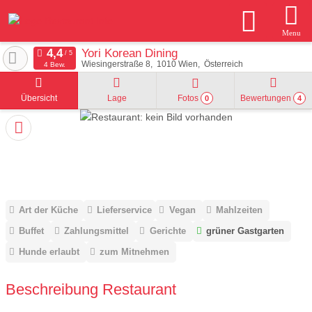
Menu
Yori Korean Dining
Wiesingerstraße 8
1010
Wien
Österreich
4 Bew.
Übersicht
Lage
Fotos
Bewertungen
0
4
Art der Küche
Lieferservice
Vegan
Mahlzeiten
Buffet
Zahlungsmittel
Gerichte
grüner Gastgarten
Hunde erlaubt
zum Mitnehmen
Beschreibung Restaurant