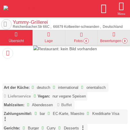
Menu
Yummy-Grillerei
Reichenbacher.Str 66C
66879
Kottweiler-schwanden
Deutschland
Übersicht
Lage
Fotos
Bewertungen
0
0
Art der Küche:
deutsch
international
orientalisch
Lieferservice
Vegan:
nur vegane Speisen
Mahlzeiten:
Abendessen
Buffet
Zahlungsmittel:
bar
EC-Karte, Maestro
Kreditkarte Visa
Gerichte:
Burger
Curry
Desserts