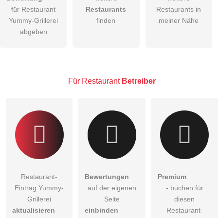
Hiermit akzeptiere ich die
AGB
.
für Restaurant
Restaurants
Restaurants in
Yummy-Grillerei
finden
meiner Nähe
Die
Datenschutzerklärung
habe ich zur Kenntnis genommen.
abgeben
öffentliche Frage stellen
Abbrechen
Hinweis:
Bitte beachten Sie, öffentliche Fragen sind
für alle
Besucher sichtbar
.
Für Restaurant
Betreiber
Klicken Sie hier um eine
individuelle Frage
an den
Restaurant-Eintrag zu stellen
.
Restaurant-
Bewertungen
Premium
Eintrag Yummy-
auf der eigenen
- buchen für
Grillerei
Seite
diesen
aktualisieren
einbinden
Restaurant-