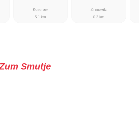
Koserow
Zinnowitz
5.1 km
0.3 km
Zum Smutje