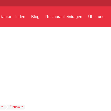
taurant finden
Blog
Restaurant eintragen
Über uns
rn
Zinnowitz