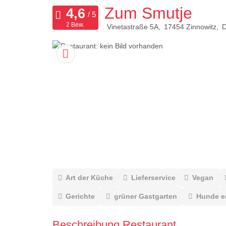
Zum Smutje
2 Bew.
Vinetastraße 5A
17454
Zinnowitz
D
Art der Küche
Lieferservice
Vegan
Gerichte
grüner Gastgarten
Hunde e
Beschreibung Restaurant