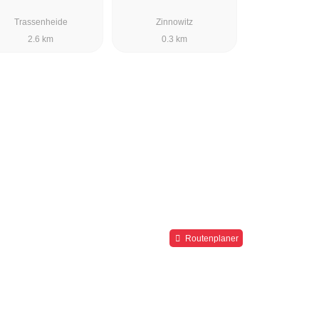
Trassenheide
Zinnowitz
2.6 km
0.3 km
Routenplaner