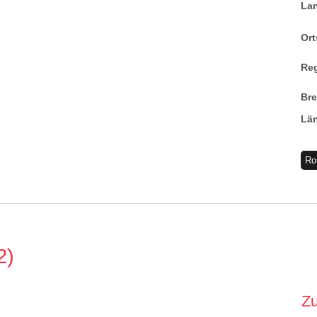
La
Ort
Re
Br
Lä
Ro
2
Z