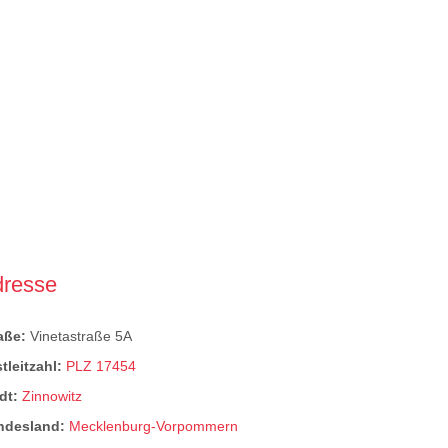
dresse
raße:
Vinetastraße 5A
tleitzahl:
PLZ 17454
dt:
Zinnowitz
ndesland:
Mecklenburg-Vorpommern