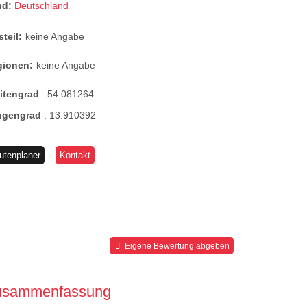
nd:
Deutschland
steil:
keine Angabe
gionen:
keine Angabe
eitengrad
:
54.081264
ngengrad
:
13.910392
utenplaner
Kontakt
Eigene Bewertung abgeben
usammenfassung