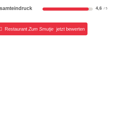
samteindruck
4,6
Restaurant
Zum Smutje
jetzt bewerten