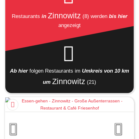
Zinnowitz
Restaurants
in
(8)
werden
bis hier
angezeigt
Ab hier
folgen
Restaurants
im
Umkreis von 10 km
Zinnowitz
um
(21)