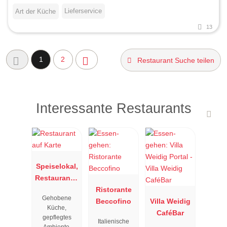
Lieferservice
Art der Küche
13
1
2
Restaurant Suche teilen
Interessante Restaurants
Speiselokal,
Restaurant "
Resengoerg
Ristorante
Gehobene
"
Beccofino
Villa Weidig
Küche,
CaféBar
gepflegtes
Italienische