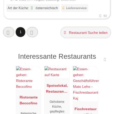
Art der Küche:
österreichisch
Lieferservice
53
1
Restaurant Suche teilen
Interessante Restaurants
Speiselokal,
Restaurant "
Ristorante
Resengoerg
Gehobene
Beccofino
"
Küche,
Fischrestaur
gepflegtes
Italienische