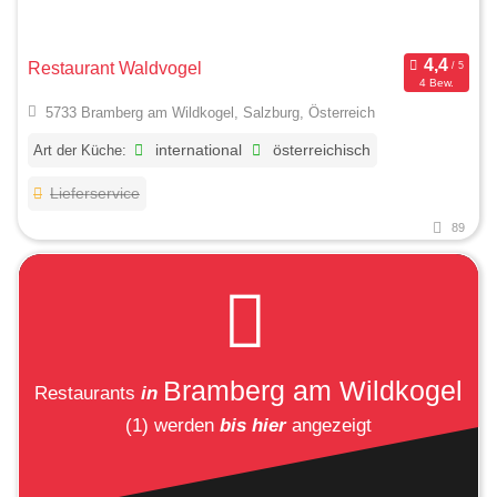
Restaurant Waldvogel
4 Bew.
5733 Bramberg am Wildkogel, Salzburg, Österreich
Art der Küche:
international
österreichisch
Lieferservice
89
Bramberg am Wildkogel
Restaurants
in
(1)
werden
bis hier
angezeigt