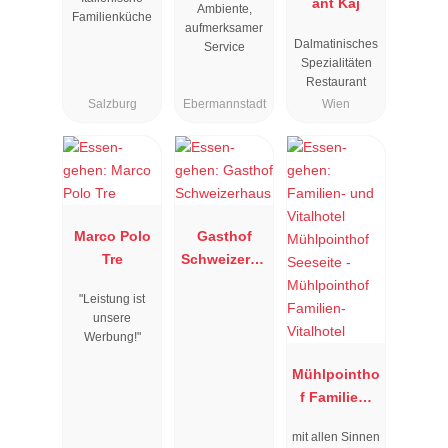
ant Kaj
Ambiente,
Familienküche
aufmerksamer
Dalmatinisches
Service
Spezialitäten
Restaurant
Salzburg
Ebermannstadt
Wien
Marco Polo
Gasthof
Tre
Schweizerha
us
"Leistung ist
unsere
Werbung!"
Mühlpointho
f Familien-
Vitalhotel
mit allen Sinnen