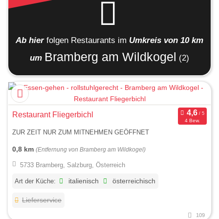
Ab hier
folgen
Restaurants
im
Umkreis von 10 km
Bramberg am Wildkogel
um
(2)
Restaurant Fliegerbichl
4 Bew.
ZUR ZEIT NUR ZUM MITNEHMEN GEÖFFNET
0,8 km
(Entfernung von Bramberg am Wildkogel)
5733 Bramberg, Salzburg, Österreich
Art der Küche:
italienisch
österreichisch
Lieferservice
109