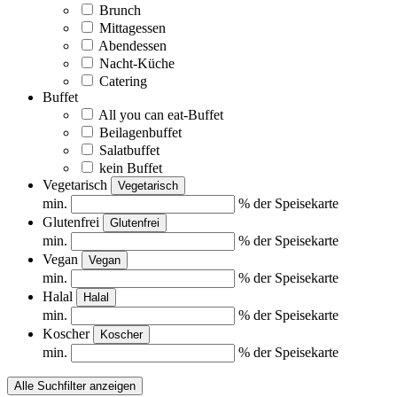
Brunch
Mittagessen
Abendessen
Nacht-Küche
Catering
Buffet
All you can eat-Buffet
Beilagenbuffet
Salatbuffet
kein Buffet
Vegetarisch
Vegetarisch
min.
% der Speisekarte
Glutenfrei
Glutenfrei
min.
% der Speisekarte
Vegan
Vegan
min.
% der Speisekarte
Halal
Halal
min.
% der Speisekarte
Koscher
Koscher
min.
% der Speisekarte
Alle Suchfilter anzeigen