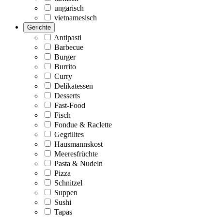
ungarisch
vietnamesisch
Gerichte
Antipasti
Barbecue
Burger
Burrito
Curry
Delikatessen
Desserts
Fast-Food
Fisch
Fondue & Raclette
Gegrilltes
Hausmannskost
Meeresfrüchte
Pasta & Nudeln
Pizza
Schnitzel
Suppen
Sushi
Tapas