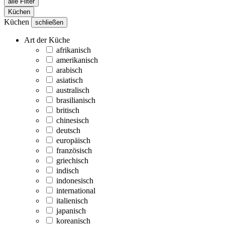
alle Filter
Küchen
Küchen
schließen
Art der Küche
afrikanisch
amerikanisch
arabisch
asiatisch
australisch
brasilianisch
britisch
chinesisch
deutsch
europäisch
französisch
griechisch
indisch
indonesisch
international
italienisch
japanisch
koreanisch