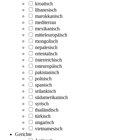
kroatisch
libanesisch
marokkanisch
mediterran
mexikanisch
mitteleuropäisch
mongolisch
nepalesisch
orientalisch
österreichisch
osteuropäisch
pakistanisch
polnisch
spanisch
srilankisch
südamerikanisch
syrisch
thailändisch
türkisch
ungarisch
vietnamesisch
Gerichte