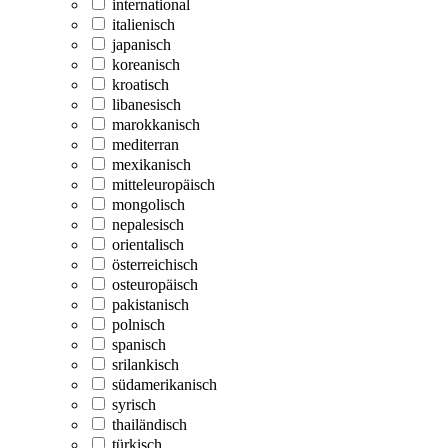
international
italienisch
japanisch
koreanisch
kroatisch
libanesisch
marokkanisch
mediterran
mexikanisch
mitteleuropäisch
mongolisch
nepalesisch
orientalisch
österreichisch
osteuropäisch
pakistanisch
polnisch
spanisch
srilankisch
südamerikanisch
syrisch
thailändisch
türkisch