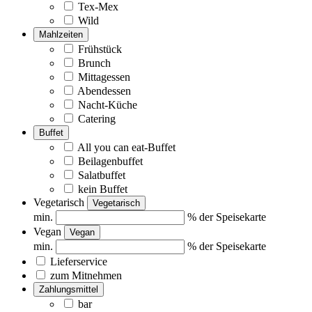
Tex-Mex
Wild
Mahlzeiten
Frühstück
Brunch
Mittagessen
Abendessen
Nacht-Küche
Catering
Buffet
All you can eat-Buffet
Beilagenbuffet
Salatbuffet
kein Buffet
Vegetarisch
Vegetarisch
min.
% der Speisekarte
Vegan
Vegan
min.
% der Speisekarte
Lieferservice
zum Mitnehmen
Zahlungsmittel
bar