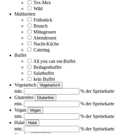
Tex-Mex
Wild
Mahlzeiten
Frühstück
Brunch
Mittagessen
Abendessen
Nacht-Küche
Catering
Buffet
All you can eat-Buffet
Beilagenbuffet
Salatbuffet
kein Buffet
Vegetarisch
Vegetarisch
min.
% der Speisekarte
Glutenfrei
Glutenfrei
min.
% der Speisekarte
Vegan
Vegan
min.
% der Speisekarte
Halal
Halal
min.
% der Speisekarte