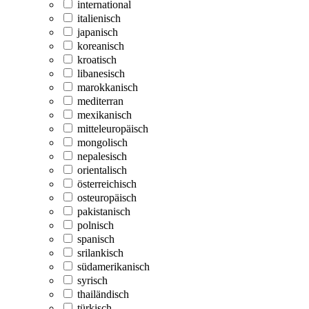
international
italienisch
japanisch
koreanisch
kroatisch
libanesisch
marokkanisch
mediterran
mexikanisch
mitteleuropäisch
mongolisch
nepalesisch
orientalisch
österreichisch
osteuropäisch
pakistanisch
polnisch
spanisch
srilankisch
südamerikanisch
syrisch
thailändisch
türkisch