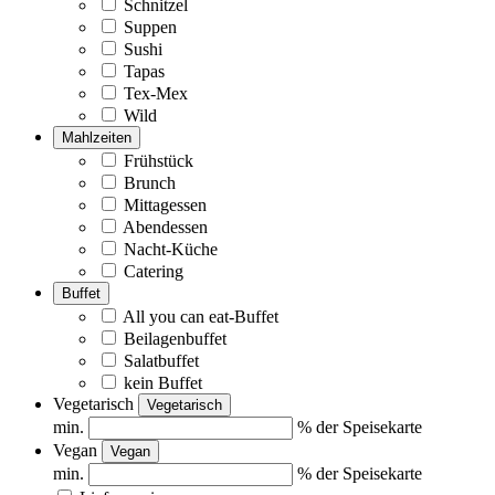
Schnitzel
Suppen
Sushi
Tapas
Tex-Mex
Wild
Mahlzeiten
Frühstück
Brunch
Mittagessen
Abendessen
Nacht-Küche
Catering
Buffet
All you can eat-Buffet
Beilagenbuffet
Salatbuffet
kein Buffet
Vegetarisch
Vegetarisch
min.
% der Speisekarte
Vegan
Vegan
min.
% der Speisekarte