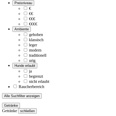
Preisniveau
€
€€
€€€
€€€€
Ambiente
gehoben
klassisch
leger
modern
traditionell
urig
Hunde erlaubt
ja
begrenzt
nicht erlaubt
Raucherbereich
Alle Suchfilter anzeigen
Getränke
Getränke
schließen