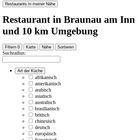
Restaurants in meiner Nähe
Restaurant
in Braunau am Inn
und
10
km Umgebung
Filtern
0
Karte
Nähe
Sortieren
Suchradius:
Art der Küche
afrikanisch
amerikanisch
arabisch
asiatisch
australisch
brasilianisch
britisch
chinesisch
deutsch
europäisch
französisch