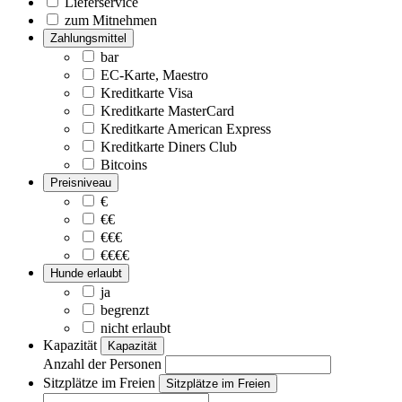
Lieferservice
zum Mitnehmen
Zahlungsmittel
bar
EC-Karte, Maestro
Kreditkarte Visa
Kreditkarte MasterCard
Kreditkarte American Express
Kreditkarte Diners Club
Bitcoins
Preisniveau
€
€€
€€€
€€€€
Hunde erlaubt
ja
begrenzt
nicht erlaubt
Kapazität
Kapazität
Anzahl der Personen
Sitzplätze im Freien
Sitzplätze im Freien