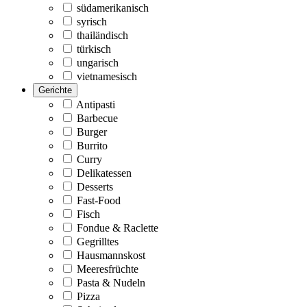
südamerikanisch
syrisch
thailändisch
türkisch
ungarisch
vietnamesisch
Gerichte
Antipasti
Barbecue
Burger
Burrito
Curry
Delikatessen
Desserts
Fast-Food
Fisch
Fondue & Raclette
Gegrilltes
Hausmannskost
Meeresfrüchte
Pasta & Nudeln
Pizza