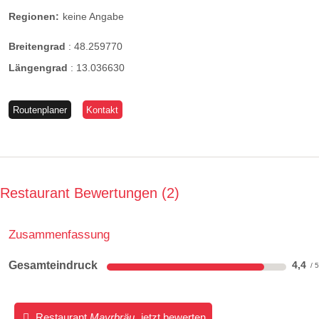
Regionen:
keine Angabe
Breitengrad
:
48.259770
Längengrad
:
13.036630
Routenplaner
Kontakt
Restaurant Bewertungen
2
Zusammenfassung
Gesamteindruck
4,4
Restaurant
Mayrbräu
jetzt bewerten