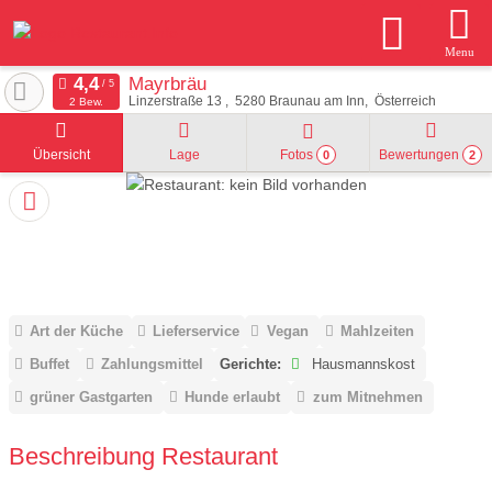
Menu
Mayrbräu
Linzerstraße 13
5280
Braunau am Inn
Österreich
2 Bew.
Übersicht
Lage
Fotos
Bewertungen
0
2
Art der Küche
Lieferservice
Vegan
Mahlzeiten
Buffet
Zahlungsmittel
Gerichte:
Hausmannskost
grüner Gastgarten
Hunde erlaubt
zum Mitnehmen
Beschreibung Restaurant