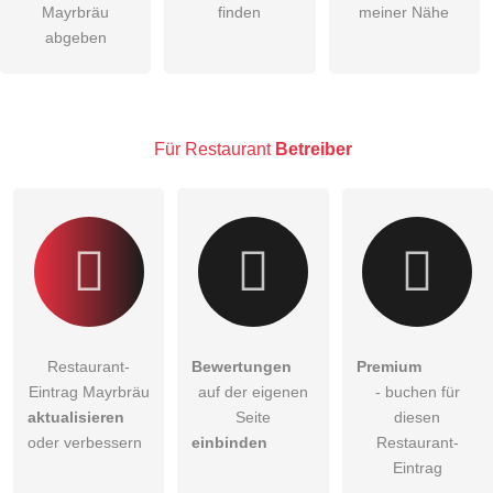
Mayrbräu
finden
meiner Nähe
Die
Datenschutzerklärung
habe ich zur Kenntnis genommen.
abgeben
öffentliche Frage stellen
Abbrechen
Hinweis:
Bitte beachten Sie, öffentliche Fragen sind
für alle
Besucher sichtbar
.
Für Restaurant
Betreiber
Klicken Sie hier um eine
individuelle Frage
an den
Restaurant-Eintrag zu stellen
.
Restaurant-
Bewertungen
Premium
Eintrag Mayrbräu
auf der eigenen
- buchen für
aktualisieren
Seite
diesen
oder verbessern
einbinden
Restaurant-
Eintrag