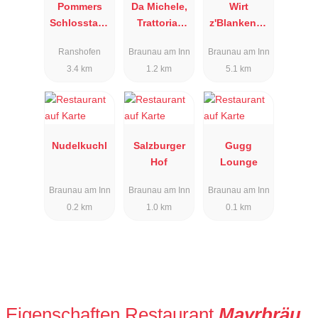
Pommers
Da Michele,
Wirt
Schlosstave
Trattoria-
z'Blankenba
rne
Pizzeria
ch
Ranshofen
Braunau am Inn
Braunau am Inn
3.4 km
1.2 km
5.1 km
Nudelkuchl
Salzburger
Gugg
Hof
Lounge
Braunau am Inn
Braunau am Inn
Braunau am Inn
0.2 km
1.0 km
0.1 km
Eigenschaften Restaurant
Mayrbräu