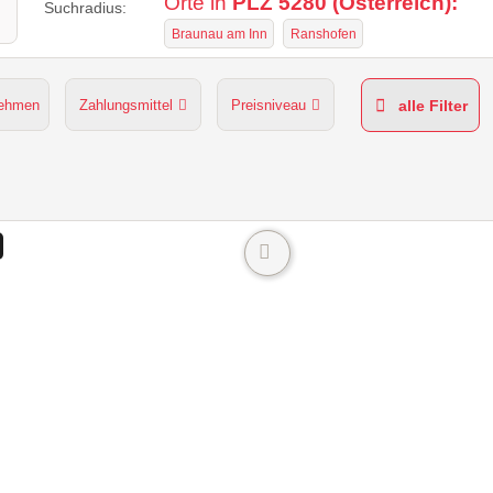
Orte in
PLZ 5280 (Österreich):
Suchradius:
Braunau am Inn
Ranshofen
nehmen
Zahlungsmittel
Preisniveau
alle Filter