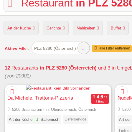
Restaurant
in PLZ 5280
Art der Küche
Gerichte
Mahlzeiten
Buffet
Hunde erlaubt
Kapazität
Sitzplätze im Freien
Aktive
Filter:
PLZ 5280 (Österreich)
alle Filter entfernen
12
Restaurants
in PLZ 5280 (Österreich)
und 3 in Umge
(von 20901)
Da Michele, Trattoria-Pizzeria
Nudel
4 Bew.
5280 Braunau am Inn, Oberösterreich, Österreich
5280 
Lieferservice
Art der Küche:
italienisch
Art der
Liefers