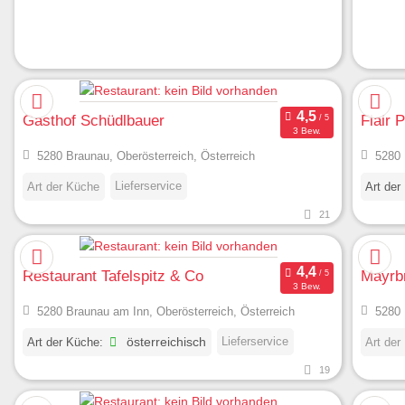
Gasthof Schüdlbauer
Flair 
3 Bew.
5280 Braunau, Oberösterreich, Österreich
5280 
Lieferservice
Art der Küche
Art der
21
Restaurant Tafelspitz & Co
Mayrb
3 Bew.
5280 Braunau am Inn, Oberösterreich, Österreich
5280 
Lieferservice
Art der Küche:
österreichisch
Art der
19