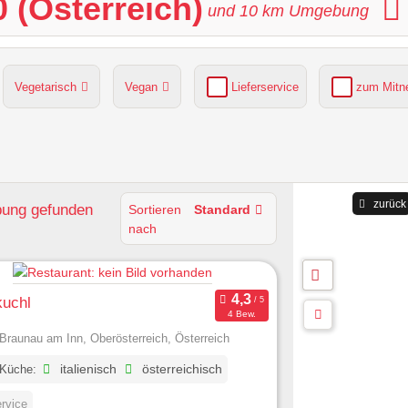
 (Österreich)
und
10
km Umgebung
Vegetarisch
Vegan
Lieferservice
zum Mit
grüner Gastgarten
Parkplätze verfügbar
zurück
bung
gefunden
Sortieren
Standard
nach
kuchl
4 Bew.
Braunau am Inn, Oberösterreich, Österreich
 Küche:
italienisch
österreichisch
ervice