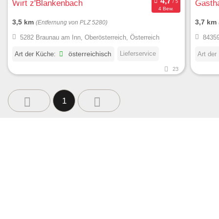
Wirt z'Blankenbach
Gasth
4 Bew.
3,5 km
3,7 km
(Entfernung von PLZ 5280)
5282 Braunau am Inn, Oberösterreich, Österreich
84359
Lieferservice
Art der Küche:
österreichisch
Art der
23
1