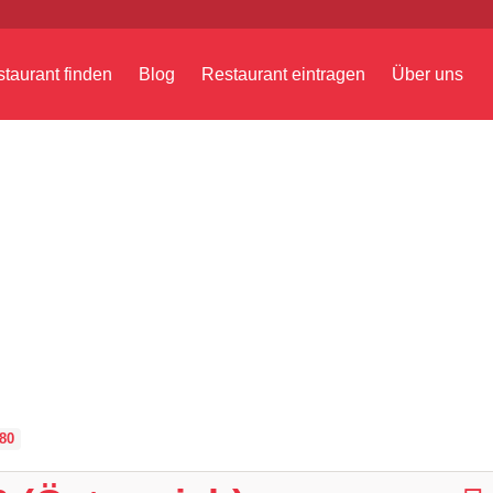
taurant finden
Blog
Restaurant eintragen
Über uns
80