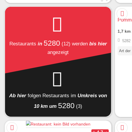
Pomme
1,7 km
5282 
5280
Restaurants
in
(12)
werden
bis hier
Art der
angezeigt
Ab hier
folgen
Restaurants
im
Umkreis von
5280
10 km um
(3)