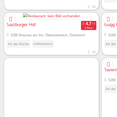
23
Salzburger Hof
Gugg 
4 Bew.
5280 Braunau am Inn, Oberösterreich, Österreich
5280 
Lieferservice
Art der Küche
Art der
23
Tavern
5280 
Art der