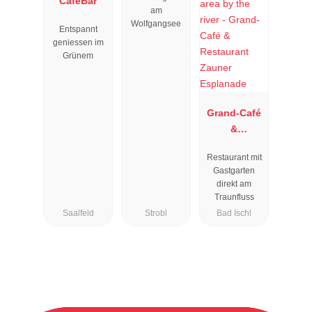
CaféBar
am
Wolfgangsee
Entspannt
geniessen im
Grünem
Grand-Café
&
Restaurant
Restaurant mit
Zauner
Gastgarten
Esplanade
direkt am
Traunfluss
Saalfeld
Strobl
Bad Ischl