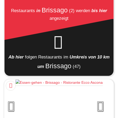
Brissago
Restaurants
in
(2)
werden
bis hier
angezeigt
Ab hier
folgen
Restaurants
im
Umkreis von 10 km
Brissago
um
(47)