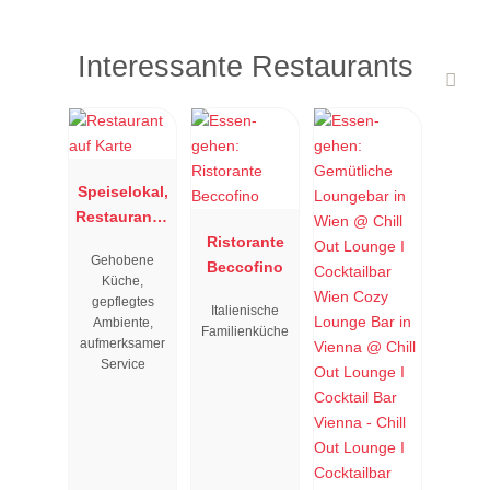
Interessante Restaurants
Speiselokal,
Restaurant "
Resengoerg
Ristorante
Gehobene
"
Beccofino
Küche,
gepflegtes
Italienische
Ambiente,
Familienküche
aufmerksamer
Service