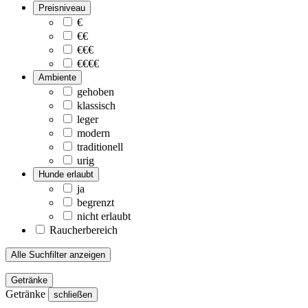
Preisniveau
€
€€
€€€
€€€€
Ambiente
gehoben
klassisch
leger
modern
traditionell
urig
Hunde erlaubt
ja
begrenzt
nicht erlaubt
Raucherbereich
Alle Suchfilter anzeigen
Getränke
Getränke
schließen