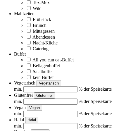
Tex-Mex
Wild
Mahlzeiten
Frühstück
Brunch
Mittagessen
Abendessen
Nacht-Küche
Catering
Buffet
All you can eat-Buffet
Beilagenbuffet
Salatbuffet
kein Buffet
Vegetarisch
Vegetarisch
min.
% der Speisekarte
Glutenfrei
Glutenfrei
min.
% der Speisekarte
Vegan
Vegan
min.
% der Speisekarte
Halal
Halal
min.
% der Speisekarte