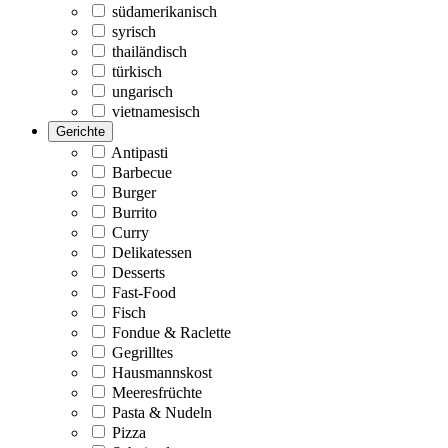
südamerikanisch
syrisch
thailändisch
türkisch
ungarisch
vietnamesisch
Gerichte
Antipasti
Barbecue
Burger
Burrito
Curry
Delikatessen
Desserts
Fast-Food
Fisch
Fondue & Raclette
Gegrilltes
Hausmannskost
Meeresfrüchte
Pasta & Nudeln
Pizza