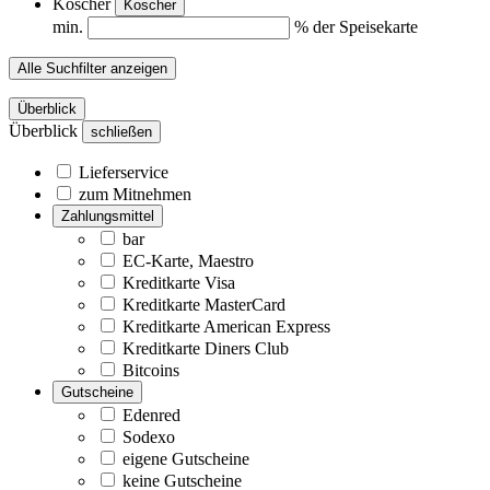
Koscher
Koscher
min.
% der Speisekarte
Alle Suchfilter anzeigen
Überblick
Überblick
schließen
Lieferservice
zum Mitnehmen
Zahlungsmittel
bar
EC-Karte, Maestro
Kreditkarte Visa
Kreditkarte MasterCard
Kreditkarte American Express
Kreditkarte Diners Club
Bitcoins
Gutscheine
Edenred
Sodexo
eigene Gutscheine
keine Gutscheine