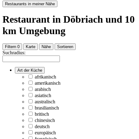
Restaurants in meiner Nähe
Restaurant
in Döbriach
und
10
km Umgebung
Filtern
0
Karte
Nähe
Sortieren
Suchradius:
Art der Küche
afrikanisch
amerikanisch
arabisch
asiatisch
australisch
brasilianisch
britisch
chinesisch
deutsch
europäisch
französisch