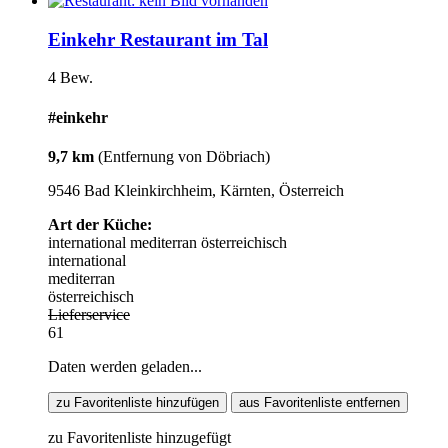
Einkehr Restaurant im Tal
4 Bew.
#einkehr
9,7 km
(Entfernung von Döbriach)
9546 Bad Kleinkirchheim, Kärnten, Österreich
Art der Küche:
international
mediterran
österreichisch
international
mediterran
österreichisch
Lieferservice
61
Daten werden geladen...
zu Favoritenliste hinzufügen
aus Favoritenliste entfernen
zu Favoritenliste hinzugefügt