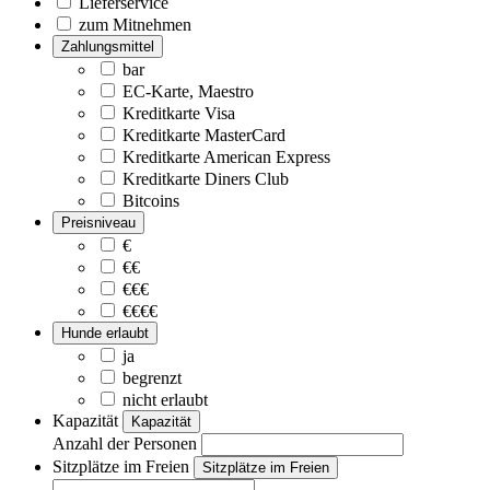
Lieferservice
zum Mitnehmen
Zahlungsmittel
bar
EC-Karte, Maestro
Kreditkarte Visa
Kreditkarte MasterCard
Kreditkarte American Express
Kreditkarte Diners Club
Bitcoins
Preisniveau
€
€€
€€€
€€€€
Hunde erlaubt
ja
begrenzt
nicht erlaubt
Kapazität
Kapazität
Anzahl der Personen
Sitzplätze im Freien
Sitzplätze im Freien