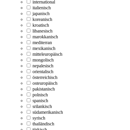
international
italienisch
japanisch
koreanisch
kroatisch
libanesisch
marokkanisch
mediterran
mexikanisch
mitteleuropäisch
mongolisch
nepalesisch
orientalisch
österreichisch
osteuropäisch
pakistanisch
polnisch
spanisch
srilankisch
südamerikanisch
syrisch
thailändisch
türkisch