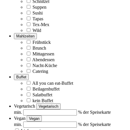
Schnitzel
Suppen
Sushi
Tapas
Tex-Mex
Wild
Mahlzeiten
Frühstück
Brunch
Mittagessen
Abendessen
Nacht-Küche
Catering
Buffet
All you can eat-Buffet
Beilagenbuffet
Salatbuffet
kein Buffet
Vegetarisch
Vegetarisch
min.
% der Speisekarte
Vegan
Vegan
min.
% der Speisekarte