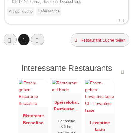
01612 Nünchritz, Sachsen, Deutschland
Lieferservice
Art der Küche
8
1
Restaurant Suche teilen
Interessante Restaurants
Speiselokal,
Restaurant "
Ristorante
Resengoerg
Gehobene
Beccofino
"
Levantine
Küche,
taste
gepflegtes