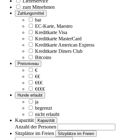
Lieferservice
zum Mitnehmen
Zahlungsmittel
bar
EC-Karte, Maestro
Kreditkarte Visa
Kreditkarte MasterCard
Kreditkarte American Express
Kreditkarte Diners Club
Bitcoins
Preisniveau
€
€€
€€€
€€€€
Hunde erlaubt
ja
begrenzt
nicht erlaubt
Kapazität
Kapazität
Anzahl der Personen
Sitzplätze im Freien
Sitzplätze im Freien