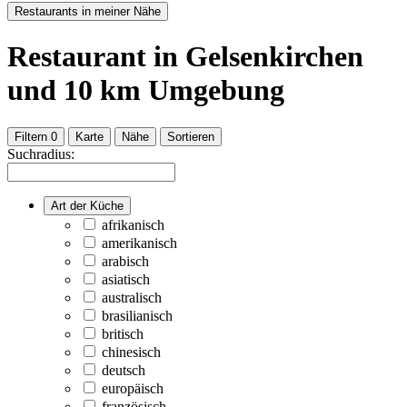
Restaurants in meiner Nähe
Restaurant
in Gelsenkirchen
und
10
km Umgebung
Filtern
0
Karte
Nähe
Sortieren
Suchradius:
Art der Küche
afrikanisch
amerikanisch
arabisch
asiatisch
australisch
brasilianisch
britisch
chinesisch
deutsch
europäisch
französisch