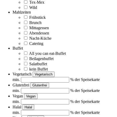
Tex-Mex
Wild
Mahlzeiten
Frühstück
Brunch
Mittagessen
Abendessen
Nacht-Küche
Catering
Buffet
All you can eat-Buffet
Beilagenbuffet
Salatbuffet
kein Buffet
Vegetarisch
Vegetarisch
min.
% der Speisekarte
Glutenfrei
Glutenfrei
min.
% der Speisekarte
Vegan
Vegan
min.
% der Speisekarte
Halal
Halal
min.
% der Speisekarte