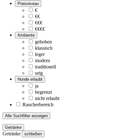
Preisniveau
€
€€
€€€
€€€€
Ambiente
gehoben
klassisch
leger
modern
traditionell
urig
Hunde erlaubt
ja
begrenzt
nicht erlaubt
Raucherbereich
Alle Suchfilter anzeigen
Getränke
Getränke
schließen