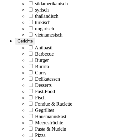
südamerikanisch
syrisch
thailändisch
türkisch
ungarisch
vietnamesisch
Gerichte
Antipasti
Barbecue
Burger
Burrito
Curry
Delikatessen
Desserts
Fast-Food
Fisch
Fondue & Raclette
Gegrilltes
Hausmannskost
Meeresfrüchte
Pasta & Nudeln
Pizza