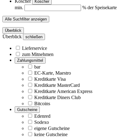
Koscher
Koscher
min.
% der Speisekarte
Alle Suchfilter anzeigen
Überblick
Überblick
schließen
Lieferservice
zum Mitnehmen
Zahlungsmittel
bar
EC-Karte, Maestro
Kreditkarte Visa
Kreditkarte MasterCard
Kreditkarte American Express
Kreditkarte Diners Club
Bitcoins
Gutscheine
Edenred
Sodexo
eigene Gutscheine
keine Gutscheine