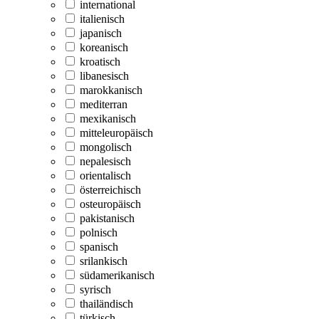
international
italienisch
japanisch
koreanisch
kroatisch
libanesisch
marokkanisch
mediterran
mexikanisch
mitteleuropäisch
mongolisch
nepalesisch
orientalisch
österreichisch
osteuropäisch
pakistanisch
polnisch
spanisch
srilankisch
südamerikanisch
syrisch
thailändisch
türkisch