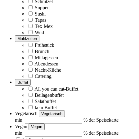
Schnitzel
Suppen
Sushi
Tapas
Tex-Mex
Wild
Mahlzeiten
Frühstück
Brunch
Mittagessen
Abendessen
Nacht-Küche
Catering
Buffet
All you can eat-Buffet
Beilagenbuffet
Salatbuffet
kein Buffet
Vegetarisch
Vegetarisch
min.
% der Speisekarte
Vegan
Vegan
min.
% der Speisekarte