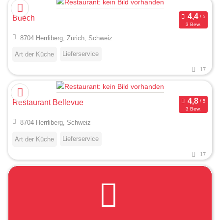
Buech
3 Bew.
8704 Herrliberg, Zürich, Schweiz
Lieferservice
Art der Küche
17
Restaurant Bellevue
3 Bew.
8704 Herrliberg, Schweiz
Lieferservice
Art der Küche
17