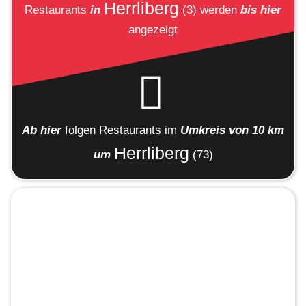
Herrliberg
Restaurants
in
(3)
werden
bis hier
angezeigt
Ab hier
folgen
Restaurants
im
Umkreis von 10 km
Herrliberg
um
(73)