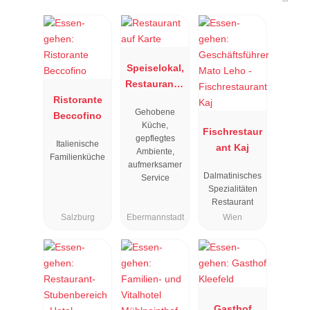
Speiselokal,
Restaurant "
Ristorante
Resengoerg
Gehobene
Beccofino
"
Küche,
Fischrestaur
gepflegtes
Italienische
ant Kaj
Ambiente,
Familienküche
aufmerksamer
Dalmatinisches
Service
Spezialitäten
Restaurant
Salzburg
Ebermannstadt
Wien
Gasthof