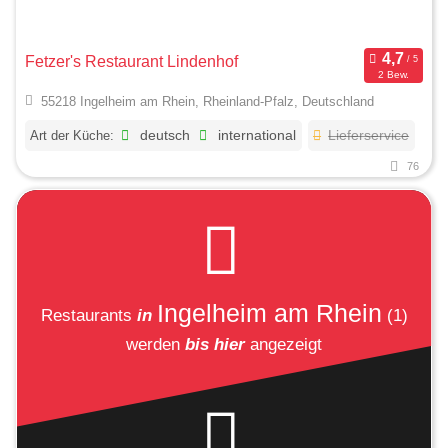
Fetzer's Restaurant Lindenhof
2 Bew.
55218 Ingelheim am Rhein, Rheinland-Pfalz, Deutschland
Art der Küche:
deutsch
international
Lieferservice
76
Ingelheim am Rhein
Restaurants
in
(1)
werden
bis hier
angezeigt