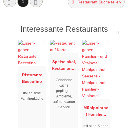
1
Restaurant Suche teilen
Interessante Restaurants
Speiselokal,
Restaurant "
Ristorante
Resengoerg
Gehobene
Beccofino
"
Küche,
gepflegtes
Italienische
Ambiente,
Familienküche
aufmerksamer
Service
Mühlpointho
f Familien-
Vitalhotel
mit allen Sinnen