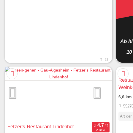
Ab h
10
17
Restau
Weinke
6,6 km
55270
Art der
Fetzer's Restaurant Lindenhof
2 Bew.