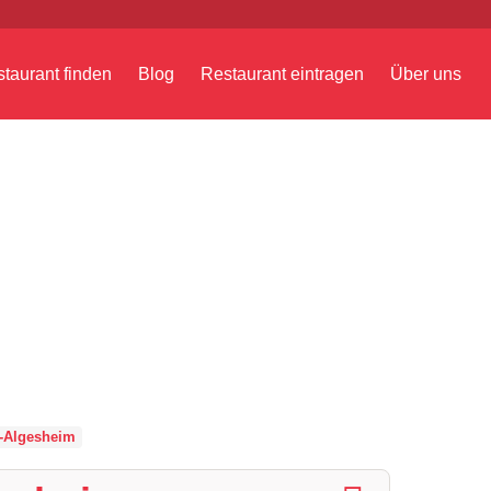
taurant finden
Blog
Restaurant eintragen
Über uns
-Algesheim