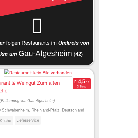
ier
folgen
Restaurants
im
Umkreis von
Gau-Algesheim
 km um
(42)
rant & Weingut Zum alten
3 Bew.
ller
(Entfernung von Gau-Algesheim)
 Schwabenheim, Rheinland-Pfalz, Deutschland
Lieferservice
 Küche