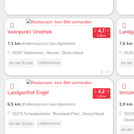
Weinpunkt Vinothek
Landga
3 Bew.
7,1 km
7,6 km
(Entfernung von Gau-Algesheim)
65347 Hattenheim, Hessen, Deutschland
55263
Lieferservice
Art der Küche
Art der
17
Landgasthof Engel
Winzer
3 Bew.
6,5 km
3,9 km
(Entfernung von Gau-Algesheim)
55270 Schwabenheim, Rheinland-Pfalz, Deutschland
55218
Deuts
Lieferservice
Art der Küche
Art der