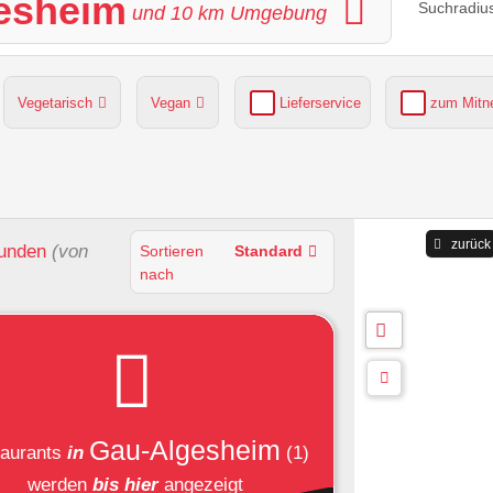
gesheim
Suchradius
und
10
km Umgebung
Vegetarisch
Vegan
Lieferservice
zum Mit
grüner Gastgarten
Parkplätze verfügbar
zurück
unden
(von
Sortieren
Standard
nach
Gau-Algesheim
aurants
in
(1)
werden
bis hier
angezeigt