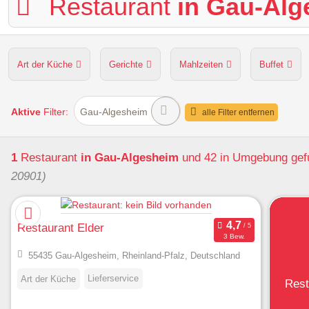
Restaurant
in Gau-Al
Art der Küche
Gerichte
Mahlzeiten
Buffet
Hunde erlaubt
Kapazität
Sitzplätze im Freien
Aktive
Filter:
Gau-Algesheim
alle Filter entfernen
1
Restaurant
in Gau-Algesheim
und 42 in Umgebung
gef
20901)
Restaurant Elder
3 Bew.
55435 Gau-Algesheim, Rheinland-Pfalz, Deutschland
Lieferservice
Art der Küche
Rest