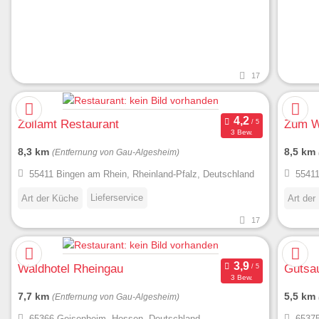
17
Zollamt Restaurant
Zum W
3 Bew.
8,3 km
8,5 km
(Entfernung von Gau-Algesheim)
55411 Bingen am Rhein, Rheinland-Pfalz, Deutschland
55411
Lieferservice
Art der Küche
Art der
17
Waldhotel Rheingau
Gutsa
3 Bew.
7,7 km
5,5 km
(Entfernung von Gau-Algesheim)
65366 Geisenheim, Hessen, Deutschland
65375