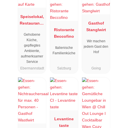
Speiselokal,
Restaurant "
Gasthof
Resengoerg
Ristorante
Stanglwirt
Gehobene
"
Beccofino
Küche,
Wir machen
gepflegtes
jedem Gast den
Italienische
Ambiente,
Hof
Familienküche
aufmerksamer
Service
Ebermannstadt
Salzburg
Going
Levantine
taste