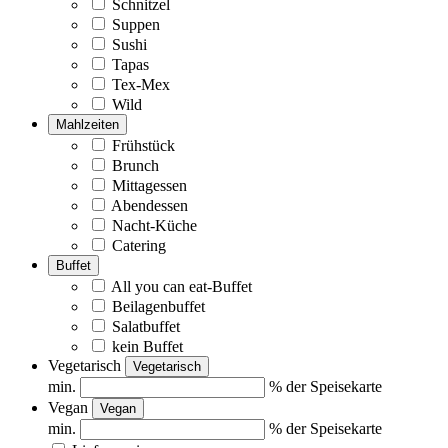
Schnitzel
Suppen
Sushi
Tapas
Tex-Mex
Wild
Mahlzeiten
Frühstück
Brunch
Mittagessen
Abendessen
Nacht-Küche
Catering
Buffet
All you can eat-Buffet
Beilagenbuffet
Salatbuffet
kein Buffet
Vegetarisch
Vegetarisch
min.
% der Speisekarte
Vegan
Vegan
min.
% der Speisekarte