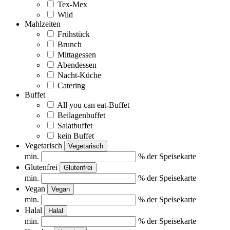
Tex-Mex
Wild
Mahlzeiten
Frühstück
Brunch
Mittagessen
Abendessen
Nacht-Küche
Catering
Buffet
All you can eat-Buffet
Beilagenbuffet
Salatbuffet
kein Buffet
Vegetarisch
Vegetarisch
min.
% der Speisekarte
Glutenfrei
Glutenfrei
min.
% der Speisekarte
Vegan
Vegan
min.
% der Speisekarte
Halal
Halal
min.
% der Speisekarte