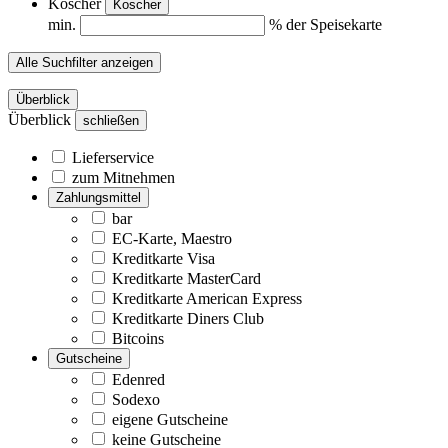
Koscher
Koscher
min.
% der Speisekarte
Alle Suchfilter anzeigen
Überblick
Überblick
schließen
Lieferservice
zum Mitnehmen
Zahlungsmittel
bar
EC-Karte, Maestro
Kreditkarte Visa
Kreditkarte MasterCard
Kreditkarte American Express
Kreditkarte Diners Club
Bitcoins
Gutscheine
Edenred
Sodexo
eigene Gutscheine
keine Gutscheine