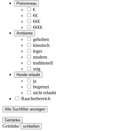
Preisniveau
€
€€
€€€
€€€€
Ambiente
gehoben
klassisch
leger
modern
traditionell
urig
Hunde erlaubt
ja
begrenzt
nicht erlaubt
Raucherbereich
Alle Suchfilter anzeigen
Getränke
Getränke
schließen