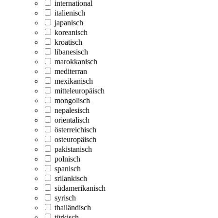
international
italienisch
japanisch
koreanisch
kroatisch
libanesisch
marokkanisch
mediterran
mexikanisch
mitteleuropäisch
mongolisch
nepalesisch
orientalisch
österreichisch
osteuropäisch
pakistanisch
polnisch
spanisch
srilankisch
südamerikanisch
syrisch
thailändisch
türkisch