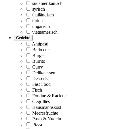
südamerikanisch
syrisch
thailändisch
türkisch
ungarisch
vietnamesisch
Gerichte
Antipasti
Barbecue
Burger
Burrito
Curry
Delikatessen
Desserts
Fast-Food
Fisch
Fondue & Raclette
Gegrilltes
Hausmannskost
Meeresfrüchte
Pasta & Nudeln
Pizza