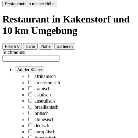
Restaurants in meiner Nähe
Restaurant
in Kakenstorf
und
10
km Umgebung
Filtern
0
Karte
Nähe
Sortieren
Suchradius:
Art der Küche
afrikanisch
amerikanisch
arabisch
asiatisch
australisch
brasilianisch
britisch
chinesisch
deutsch
europäisch
französisch