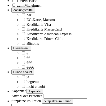
Lieferservice
zum Mitnehmen
Zahlungsmittel
bar
EC-Karte, Maestro
Kreditkarte Visa
Kreditkarte MasterCard
Kreditkarte American Express
Kreditkarte Diners Club
Bitcoins
Preisniveau
€
€€
€€€
€€€€
Hunde erlaubt
ja
begrenzt
nicht erlaubt
Kapazität
Kapazität
Anzahl der Personen
Sitzplätze im Freien
Sitzplätze im Freien