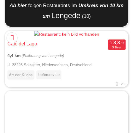
Ab hier
folgen
Restaurants
im
Umkreis von 10 km
Lengede
um
(10)
Café del Lago
5 Bew.
4,4 km
(Entfernung von Lengede)
38226 Salzgitter, Niedersachsen, Deutschland
Lieferservice
Art der Küche
26