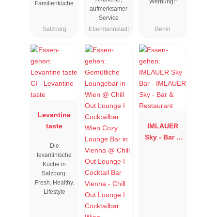
Werbung!"
Familienküche
aufmerksamer
Service
Salzburg
Ebermannstadt
Berlin
Levantine
taste
IMLAUER
Sky - Bar &
Die
Restaurant
levantinische
Küche in
Salzburg.
Fresh. Healthy.
Lifestyle