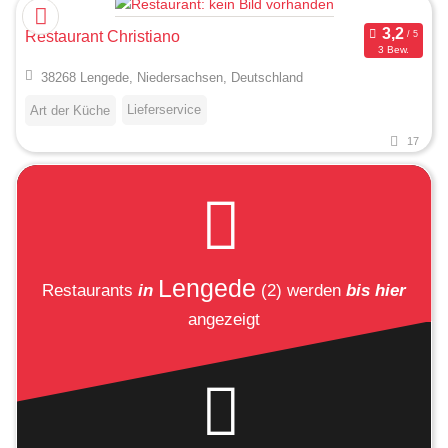
Restaurant Christiano
3 Bew.
38268 Lengede, Niedersachsen, Deutschland
Lieferservice
Art der Küche
17
Lengede
Restaurants
in
(2)
werden
bis hier
angezeigt