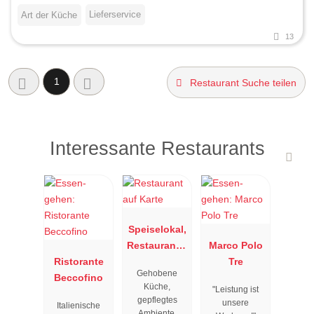
Lieferservice
Art der Küche
13
1
Restaurant Suche teilen
Interessante Restaurants
Speiselokal,
Restaurant "
Marco Polo
Ristorante
Resengoerg
Tre
Gehobene
Beccofino
"
Küche,
"Leistung ist
gepflegtes
unsere
Italienische
Ambiente,