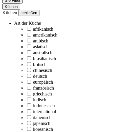
alle Filter
Küchen
Küchen
schließen
Art der Küche
afrikanisch
amerikanisch
arabisch
asiatisch
australisch
brasilianisch
britisch
chinesisch
deutsch
europäisch
französisch
griechisch
indisch
indonesisch
international
italienisch
japanisch
koreanisch