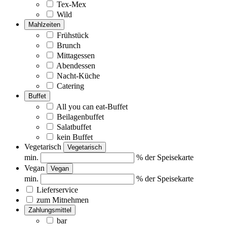
Tex-Mex
Wild
Mahlzeiten
Frühstück
Brunch
Mittagessen
Abendessen
Nacht-Küche
Catering
Buffet
All you can eat-Buffet
Beilagenbuffet
Salatbuffet
kein Buffet
Vegetarisch
Vegetarisch
min.
% der Speisekarte
Vegan
Vegan
min.
% der Speisekarte
Lieferservice
zum Mitnehmen
Zahlungsmittel
bar