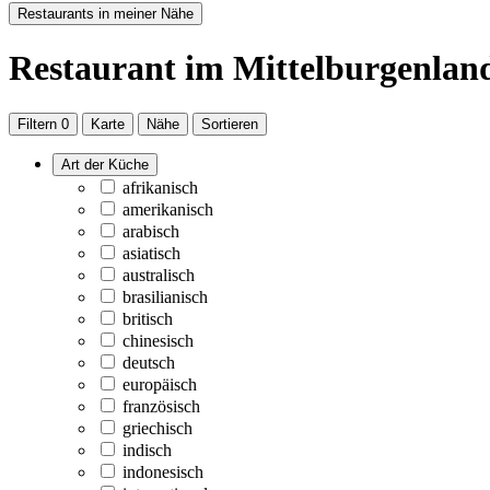
Restaurants in meiner Nähe
Restaurant
im Mittelburgenlan
Filtern
0
Karte
Nähe
Sortieren
Art der Küche
afrikanisch
amerikanisch
arabisch
asiatisch
australisch
brasilianisch
britisch
chinesisch
deutsch
europäisch
französisch
griechisch
indisch
indonesisch