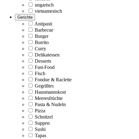
ungarisch
vietnamesisch
Gerichte
Antipasti
Barbecue
Burger
Burrito
Curry
Delikatessen
Desserts
Fast-Food
Fisch
Fondue & Raclette
Gegrilltes
Hausmannskost
Meeresfrüchte
Pasta & Nudeln
Pizza
Schnitzel
Suppen
Sushi
Tapas