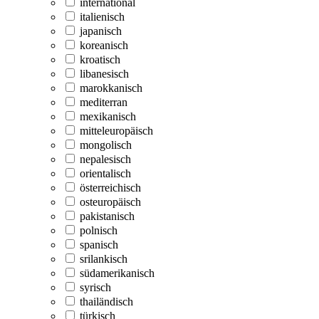
international
italienisch
japanisch
koreanisch
kroatisch
libanesisch
marokkanisch
mediterran
mexikanisch
mitteleuropäisch
mongolisch
nepalesisch
orientalisch
österreichisch
osteuropäisch
pakistanisch
polnisch
spanisch
srilankisch
südamerikanisch
syrisch
thailändisch
türkisch